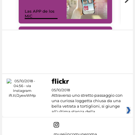
Las APP de los
I Mi
MiC
net
#DiscoverMiC
05/10/2018
Attraverso uno stretto passaggio con
una curiosa loggetta chiusa da una
bella vetrata a tortiglioni, si giunge
all'ultima stanza della
museiincomuneroma