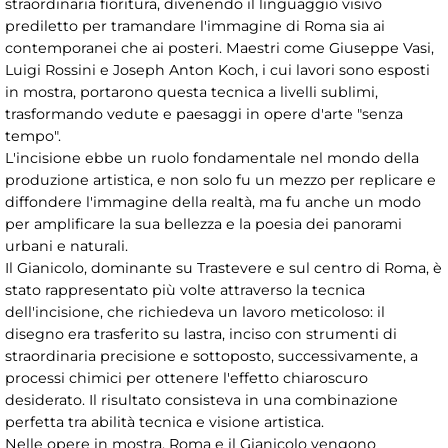
straordinaria fioritura, divenendo il linguaggio visivo
prediletto per tramandare l'immagine di Roma sia ai
contemporanei che ai posteri. Maestri come Giuseppe Vasi,
Luigi Rossini e Joseph Anton Koch, i cui lavori sono esposti
in mostra, portarono questa tecnica a livelli sublimi,
trasformando vedute e paesaggi in opere d'arte "senza
tempo".
L'incisione ebbe un ruolo fondamentale nel mondo della
produzione artistica, e non solo fu un mezzo per replicare e
diffondere l'immagine della realtà, ma fu anche un modo
per amplificare la sua bellezza e la poesia dei panorami
urbani e naturali.
Il Gianicolo, dominante su Trastevere e sul centro di Roma, è
stato rappresentato più volte attraverso la tecnica
dell'incisione, che richiedeva un lavoro meticoloso: il
disegno era trasferito su lastra, inciso con strumenti di
straordinaria precisione e sottoposto, successivamente, a
processi chimici per ottenere l'effetto chiaroscuro
desiderato. Il risultato consisteva in una combinazione
perfetta tra abilità tecnica e visione artistica.
Nelle opere in mostra, Roma e il Gianicolo vengono