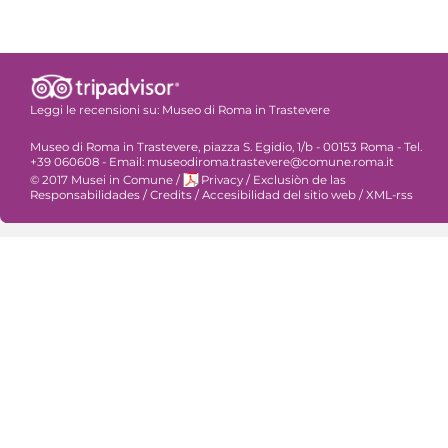
Leggi le recensioni su:
Museo di Roma in Trastevere
Museo di Roma in Trastevere, piazza S. Egidio, 1/b - 00153 Roma - Tel.
+39 060608 - Email: museodiroma.trastevere@comune.roma.it
© 2017 Musei in Comune
/
Privacy
/
Exclusiòn de las
Responsabilidades
/
Credits
/
Accesibilidad del sitio web
/
XML-rss