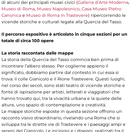
di alcuni dei principali musei civici (
Galleria d’Arte Moderna
,
Museo di Roma
,
Museo Napoleonico
,
Casa-Museo Pietro
Canonica
e
Museo di Roma in Trastevere
) ripercorrendo le
vicende storiche e culturali legate alla Quercia del Tasso.
Il percorso espositivo è articolato in cinque sezioni per un
totale di circa 100 opere
La storia raccontata dalle mappe
La storia della Quercia del Tasso comincia ben prima di
incontrare l’albero stesso. Per coglierne appieno il
significato, dobbiamo partire dal contesto in cui essa si
trova: il colle Gianicolo e il Rione Trastevere. Questi luoghi,
nel corso dei secoli, sono stati teatro di vicende storiche e
fonte di ispirazione per artisti, letterati e viaggiatori che
hanno trovato qui, tra la vivacità urbana e la quiete delle
alture, uno spazio di contemplazione e creatività.
Le mappe storiche esposte in questa sezione offrono un
racconto visivo straordinario, rivelando una Roma che si
sviluppa tra le strette vie di Trastevere e i paesaggi ampi e
sereni del Gianicolo. Le incisioni e i disegni, realizzati tra il