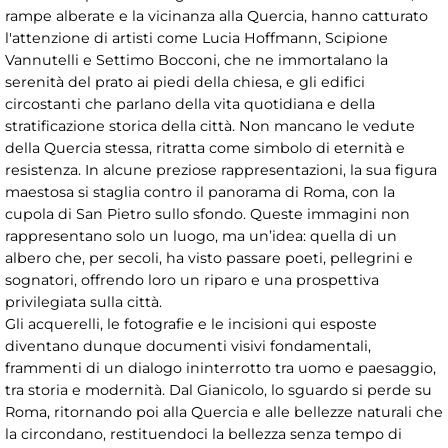
rampe alberate e la vicinanza alla Quercia, hanno catturato
l'attenzione di artisti come Lucia Hoffmann, Scipione
Vannutelli e Settimo Bocconi, che ne immortalano la
serenità del prato ai piedi della chiesa, e gli edifici
circostanti che parlano della vita quotidiana e della
stratificazione storica della città. Non mancano le vedute
della Quercia stessa, ritratta come simbolo di eternità e
resistenza. In alcune preziose rappresentazioni, la sua figura
maestosa si staglia contro il panorama di Roma, con la
cupola di San Pietro sullo sfondo. Queste immagini non
rappresentano solo un luogo, ma un’idea: quella di un
albero che, per secoli, ha visto passare poeti, pellegrini e
sognatori, offrendo loro un riparo e una prospettiva
privilegiata sulla città.
Gli acquerelli, le fotografie e le incisioni qui esposte
diventano dunque documenti visivi fondamentali,
frammenti di un dialogo ininterrotto tra uomo e paesaggio,
tra storia e modernità. Dal Gianicolo, lo sguardo si perde su
Roma, ritornando poi alla Quercia e alle bellezze naturali che
la circondano, restituendoci la bellezza senza tempo di