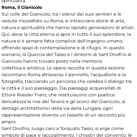
spiritualità.
Roma, il Gianicolo
Sul colle del Gianicolo, tra i silenzi dei suoi sentieri e le
vedute mozzafiato su Roma, si intrecciano storie di arte,
natura e spiritualità che hanno ispirato generazioni di artisti.
Qui, dove la città eterna si apre in tutto il suo splendore, la
natura si è sempre fatta complice dell'ingegno umano,
offrendo spazi di contemplazione e di rifugio. In questo
scenario, la Quercia del Tasso e i dintorni di Sant'Onofrio al
Gianicolo hanno trovato posto nella memoria
collettiva e artistica. Le opere raccolte in questa sezione
raccontano Roma attraverso il pennello, l’acquaforte e la
fotografia, tracciando un percorso che celebra il dialogo tra
la città e il suo paesaggio. Dai paesaggi acquerellati di
Ettore Roesler Franz, che restituiscono con poetica
delicatezza le rive del Tevere e gli scorci del Gianicolo, ai
dettagli architettonici della via della Lungara, ogni
rappresentazione diventa un tassello di un racconto più
ampio.
Sant'Onofrio, luogo caro a Torquato Tasso, si erge come
simbolo di pace e raccoglimento. I chiostri del convento, le