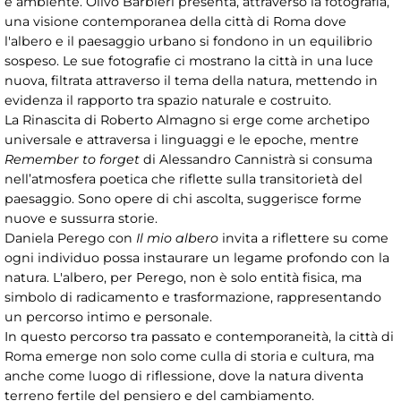
e ambiente. Olivo Barbieri presenta, attraverso la fotografia,
una visione contemporanea della città di Roma dove
l'albero e il paesaggio urbano si fondono in un equilibrio
sospeso. Le sue fotografie ci mostrano la città in una luce
nuova, filtrata attraverso il tema della natura, mettendo in
evidenza il rapporto tra spazio naturale e costruito.
La Rinascita di Roberto Almagno si erge come archetipo
universale e attraversa i linguaggi e le epoche, mentre
Remember to forget
di Alessandro Cannistrà si consuma
nell’atmosfera poetica che riflette sulla transitorietà del
paesaggio. Sono opere di chi ascolta, suggerisce forme
nuove e sussurra storie.
Daniela Perego con
Il mio albero
invita a riflettere su come
ogni individuo possa instaurare un legame profondo con la
natura. L'albero, per Perego, non è solo entità fisica, ma
simbolo di radicamento e trasformazione, rappresentando
un percorso intimo e personale.
In questo percorso tra passato e contemporaneità, la città di
Roma emerge non solo come culla di storia e cultura, ma
anche come luogo di riflessione, dove la natura diventa
terreno fertile del pensiero e del cambiamento.