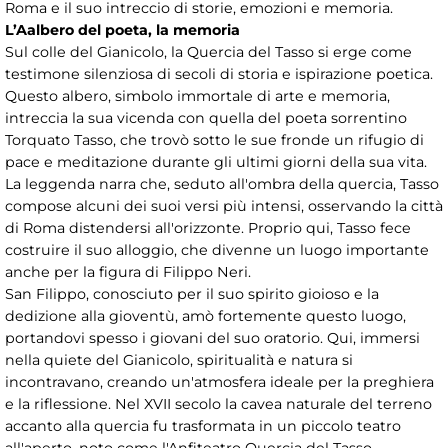
Roma e il suo intreccio di storie, emozioni e memoria.
L’Aalbero del poeta, la memoria
Sul colle del Gianicolo, la Quercia del Tasso si erge come
testimone silenziosa di secoli di storia e ispirazione poetica.
Questo albero, simbolo immortale di arte e memoria,
intreccia la sua vicenda con quella del poeta sorrentino
Torquato Tasso, che trovò sotto le sue fronde un rifugio di
pace e meditazione durante gli ultimi giorni della sua vita.
La leggenda narra che, seduto all'ombra della quercia, Tasso
compose alcuni dei suoi versi più intensi, osservando la città
di Roma distendersi all'orizzonte. Proprio qui, Tasso fece
costruire il suo alloggio, che divenne un luogo importante
anche per la figura di Filippo Neri.
San Filippo, conosciuto per il suo spirito gioioso e la
dedizione alla gioventù, amò fortemente questo luogo,
portandovi spesso i giovani del suo oratorio. Qui, immersi
nella quiete del Gianicolo, spiritualità e natura si
incontravano, creando un'atmosfera ideale per la preghiera
e la riflessione. Nel XVII secolo la cavea naturale del terreno
accanto alla quercia fu trasformata in un piccolo teatro
all'aperto, noto come l'Anfiteatro Quercia del Tasso.