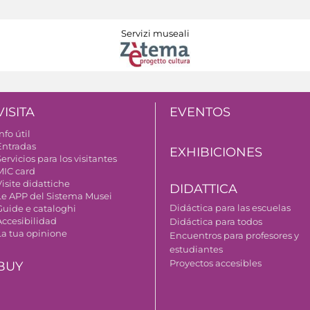
Servizi museali
VISITA
EVENTOS
nfo útil
Entradas
EXHIBICIONES
ervicios para los visitantes
MIC card
isite didattiche
DIDATTICA
Le APP del Sistema Musei
Didáctica para las escuelas
Guide e cataloghi
Accesibilidad
Didáctica para todos
La tua opinione
Encuentros para profesores y
estudiantes
Proyectos accesibles
BUY