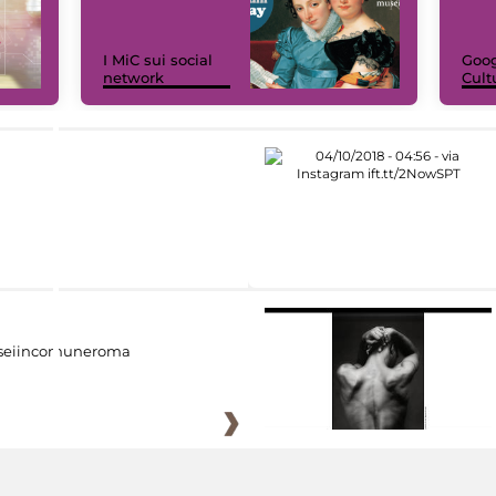
I MiC sui social
Goog
network
Cult
eiincomuneroma