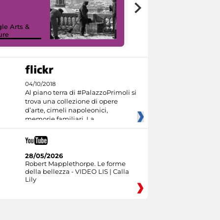
le Arts &
ure
I like MiC
04/10/2018
Al piano terra di #PalazzoPrimoli si
trova una collezione di opere
d’arte, cimeli napoleonici,
memorie familiari. La
28/05/2026
Robert Mapplethorpe. Le forme
della bellezza - VIDEO LIS | Calla
Lily