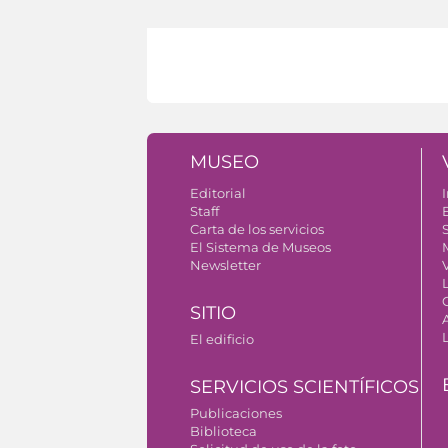
MUSEO
Editorial
I
Staff
Carta de los servicios
S
El Sistema de Museos
Newsletter
V
SITIO
El edificio
SERVICIOS SCIENTÍFICOS
Publicaciones
Biblioteca