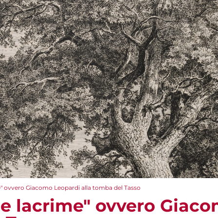
ime" ovvero Giacomo Leopardi alla tomba del Tasso
lle lacrime" ovvero Giac