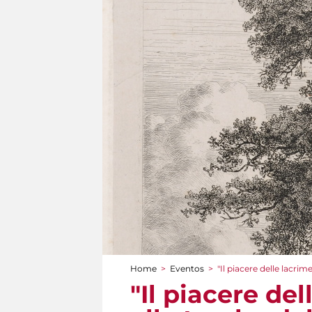
Home
>
Eventos
>
"Il piacere delle lacr
You are here
"Il piacere de