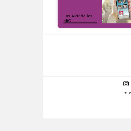
Las APP de los
MiC
mus