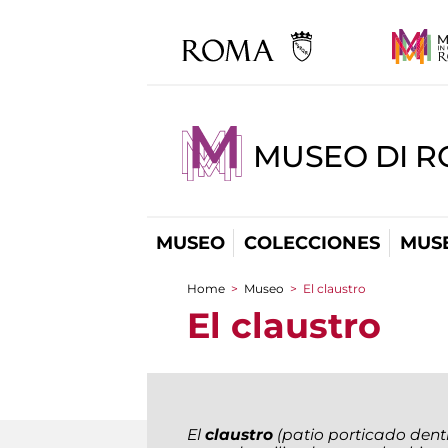
MUSEO DI R
MUSEO
COLECCIONES
MUSE
Home
>
Museo
>
El claustro
You are here
El claustro
El
claustro
(patio porticado dent