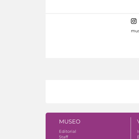
mus
MUSEO
Editorial
I
Staff