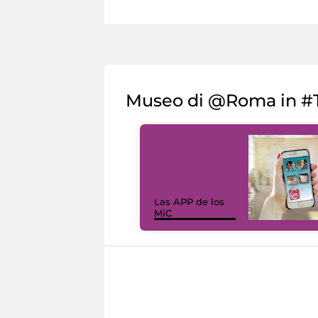
Museo di @Roma in #T
Las APP de los
MiC