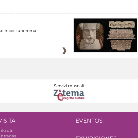
eiincomuneroma
Servizi museali
VISITA
EVENTOS
nfo útil
Entradas