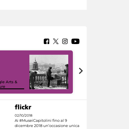
le Arts &
ure
I like MiC
02/10/2018
Ai #MuseiCapitolini fino al 9
dicembre 2018 un’occasione unica