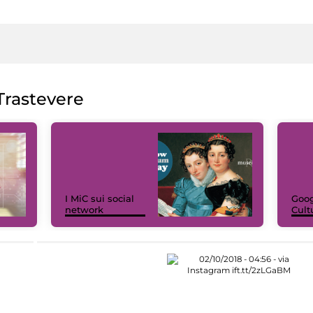
rastevere
I MiC sui social
Goog
network
Cult