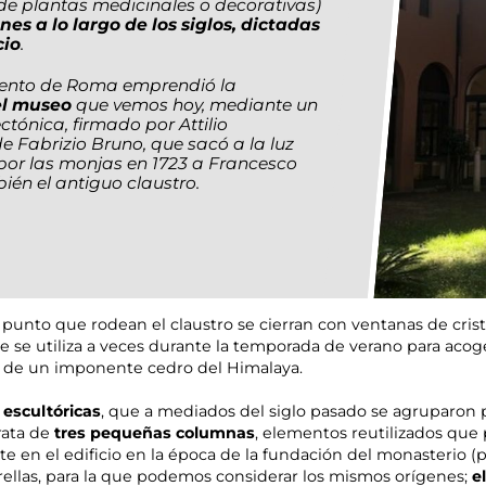
 de plantas medicinales o decorativas)
nes a lo largo de los siglos, dictadas
cio
.
iento de Roma emprendió la
el museo
que vemos hoy, mediante un
tónica, firmado por Attilio
e Fabrizio Bruno, que sacó a la luz
por las monjas en 1723 a Francesco
ién el antiguo claustro.
o punto que rodean el claustro se cierran con ventanas de cris
ibre se utiliza a veces durante la temporada de verano para aco
ra de un imponente cedro del Himalaya.
 escultóricas
, que a mediados del siglo pasado se agruparon
trata de
tres pequeñas columnas
, elementos reutilizados que
te en el edificio en la época de la fundación del monasterio (pr
trellas, para la que podemos considerar los mismos orígenes;
e