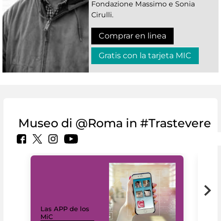
Fondazione Massimo e Sonia
Cirulli.
Comprar en linea
Gratis con la tarjeta MIC
Museo di @Roma in #Trastevere
Las APP de los
I Mi
MiC
net