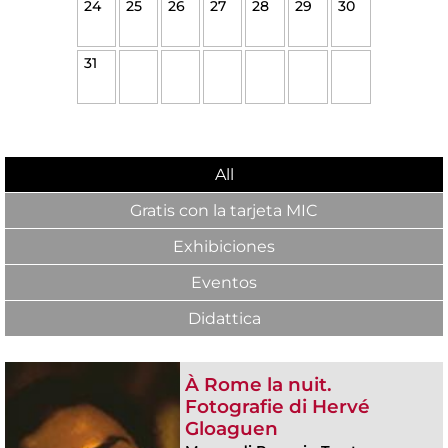
24
25
26
27
28
29
30
31
All
Gratis con la tarjeta MIC
Exhibiciones
Eventos
Didattica
À Rome la nuit.
Fotografie di Hervé
Gloaguen