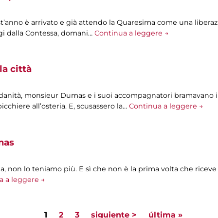
t’anno è arrivato e già attendo la Quaresima come una liberazi
oggi dalla Contessa, domani…
Continua a leggere →
la città
ndanità, monsieur Dumas e i suoi accompagnatori bramavano i
icchiere all’osteria. E, scusassero la…
Continua a leggere →
mas
, non lo teniamo più. E sì che non è la prima volta che riceve a
a a leggere →
1
2
3
siguiente >
última »