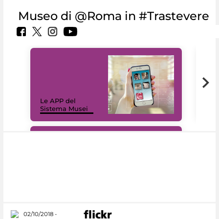
Museo di @Roma in #Trastevere
Il 
Le APP del
Mus
Sistema Musei
net
#DiscoverMiC