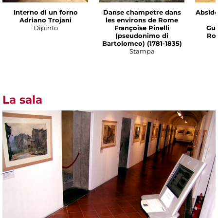
Interno di un forno
Danse champetre dans
Abside
Adriano Trojani
les environs de Rome
Dipinto
Françoise Pinelli
Gui
(pseudonimo di
Ron
Bartolomeo) (1781-1835)
Stampa
La sala