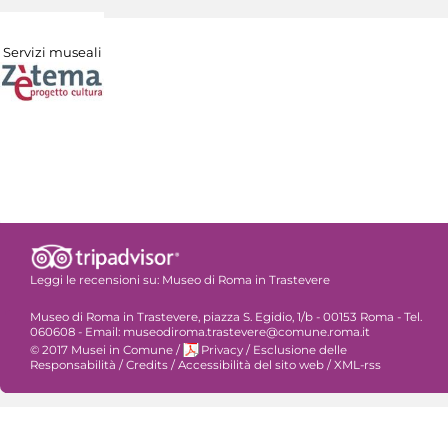
Servizi museali
Leggi le recensioni su:
Museo di Roma in Trastevere
Museo di Roma in Trastevere, piazza S. Egidio, 1/b - 00153 Roma - Tel.
060608 - Email: museodiroma.trastevere@comune.roma.it
© 2017 Musei in Comune
/
Privacy
/
Esclusione delle
Responsabilità
/
Credits
/
Accessibilità del sito web
/
XML-rss