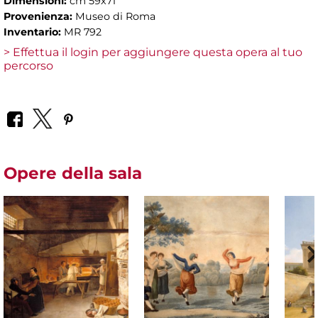
Dimensioni:
cm 59x71
Provenienza:
Museo di Roma
Inventario:
MR 792
> Effettua il login per aggiungere questa opera al tuo
percorso
Opere della sala