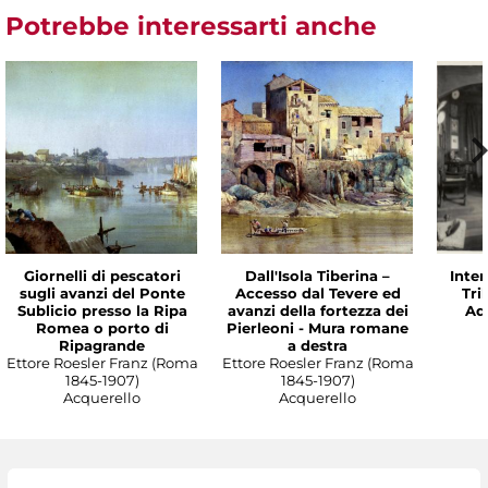
Potrebbe interessarti anche
Giornelli di pescatori
Dall'Isola Tiberina –
Inter
sugli avanzi del Ponte
Accesso dal Tevere ed
Tri
Sublicio presso la Ripa
avanzi della fortezza dei
Ade
Romea o porto di
Pierleoni - Mura romane
Ripagrande
a destra
Ettore Roesler Franz (Roma
Ettore Roesler Franz (Roma
1845-1907)
1845-1907)
Acquerello
Acquerello