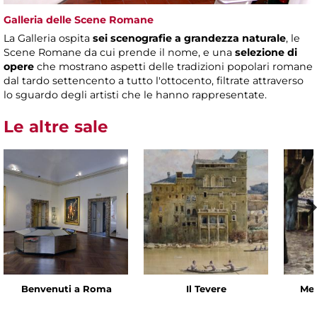
Galleria delle Scene Romane
La Galleria ospita
sei scenografie a grandezza naturale
, le
Scene Romane da cui prende il nome, e una
selezione di
opere
che mostrano aspetti delle tradizioni popolari romane
dal tardo settencento a tutto l'ottocento, filtrate attraverso
lo sguardo degli artisti che le hanno rappresentate.
Le altre sale
Benvenuti a Roma
Il Tevere
Mes