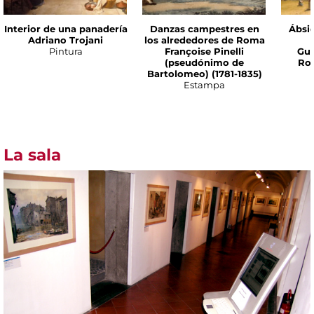
Interior de una panadería
Danzas campestres en
Ábsi
Adriano Trojani
los alrededores de Roma
Pintura
Françoise Pinelli
Gui
(pseudónimo de
Ron
Bartolomeo) (1781-1835)
Estampa
La sala