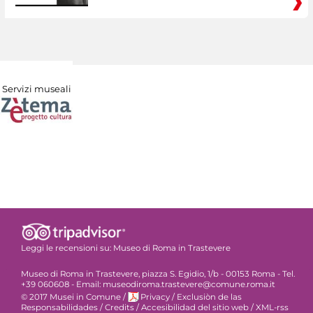
Servizi museali
Leggi le recensioni su:
Museo di Roma in Trastevere
Museo di Roma in Trastevere, piazza S. Egidio, 1/b - 00153 Roma - Tel.
+39 060608 - Email: museodiroma.trastevere@comune.roma.it
© 2017 Musei in Comune
/
Privacy
/
Exclusiòn de las
Responsabilidades
/
Credits
/
Accesibilidad del sitio web
/
XML-rss