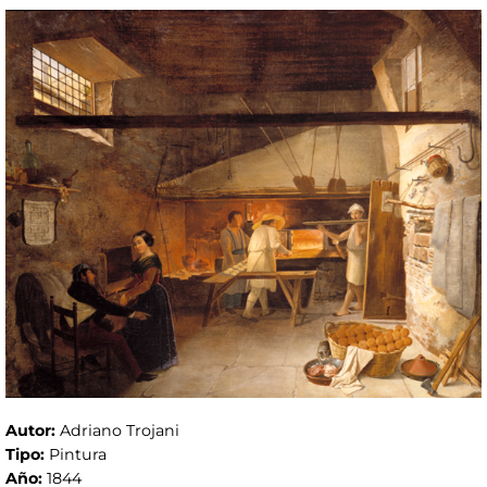
Autor:
Adriano Trojani
Tipo:
Pintura
Año:
1844