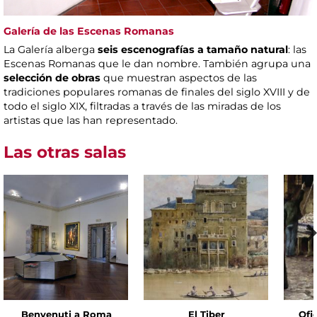
Galería de las Escenas Romanas
La Galería alberga
seis escenografías a tamaño natural
: las
Escenas Romanas que le dan nombre. También agrupa una
selección de obras
que muestran aspectos de las
tradiciones populares romanas de finales del siglo XVIII y de
todo el siglo XIX, filtradas a través de las miradas de los
artistas que las han representado.
Las otras salas
Benvenuti a Roma
El Tiber
Ofic