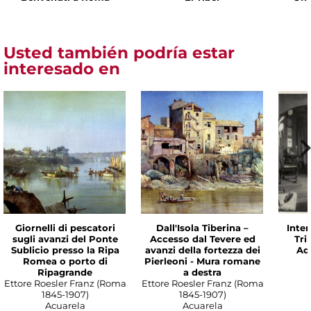
Usted también podría estar
interesado en
Giornelli di pescatori
Dall'Isola Tiberina –
Inter
sugli avanzi del Ponte
Accesso dal Tevere ed
Tri
Sublicio presso la Ripa
avanzi della fortezza dei
Ade
Romea o porto di
Pierleoni - Mura romane
Ripagrande
a destra
Ettore Roesler Franz (Roma
Ettore Roesler Franz (Roma
1845-1907)
1845-1907)
Acuarela
Acuarela