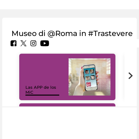
Museo di @Roma in #Trastevere
Las APP de los
I Mi
MiC
net