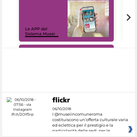
Il 
Le APP del
Mus
Sistema Musei
net
#DiscoverMiC
06/10/2018
I @museiincomuneroma
costituiscono un’offerta culturale varia
ed eclettica per il prestigio e la
particolarità delle sedi, per le