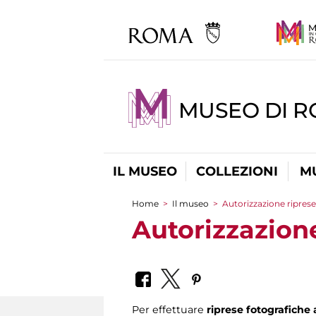
MUSEO DI R
IL MUSEO
COLLEZIONI
M
Home
>
Il museo
>
Autorizzazione riprese
Tu sei qui
Autorizzazione
Per effettuare
riprese fotografiche