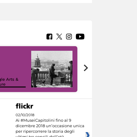
le Arts &
ure
I like MiC
02/10/2018
Ai #MuseiCapitolini fino al 9
dicembre 2018 un’occasione unica
per ripercorrere la storia degli
ultimi tre concili dell’età