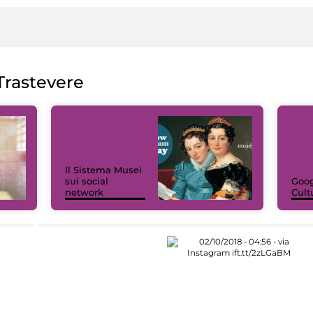
rastevere
Il Sistema Musei
sui social
Goog
network
Cult