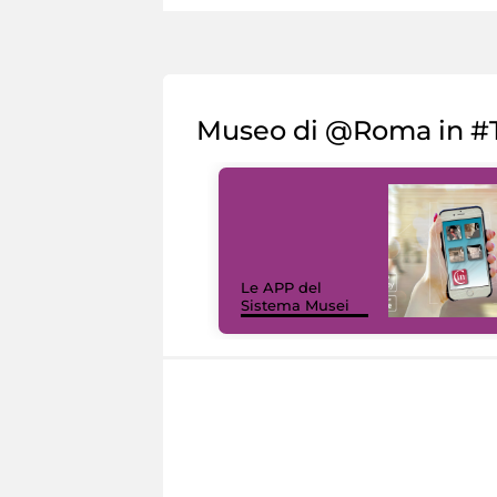
Museo di @Roma in #T
Le APP del
Sistema Musei