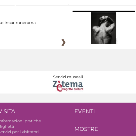
eiincomuneroma
Servizi museali
VISITA
EVENTI
Informazioni pratiche
iglietti
MOSTRE
ervizi per i visitatori