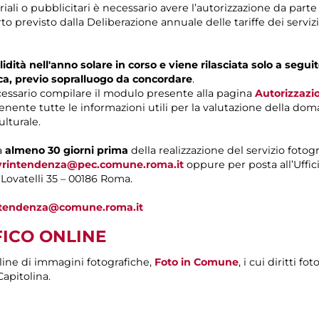
oriali o pubblicitari è necessario avere l’autorizzazione da par
o previsto dalla Deliberazione annuale delle tariffe dei serv
idità nell'anno solare in corso e viene rilasciata solo a segu
ca, previo sopralluogo da concordare
.
ecessario compilare il modulo presente alla pagina
Autorizzazio
nente tutte le informazioni utili per la valutazione della doma
ulturale.
a
almeno 30 giorni prima
della realizzazione del servizio fotog
ovrintendenza@pec.comune.roma.it
oppure per posta all’Uffic
a Lovatelli 35 – 00186 Roma.
intendenza@comune.roma.it
ICO ONLINE
-line di immagini fotografiche,
Foto in Comune
, i cui diritti f
apitolina.