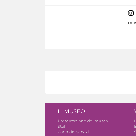
mus
IL MUSEO
Presentazione del museo
Staff
B
Carta dei servizi
S