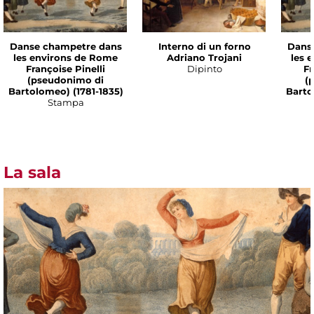
Danse champetre dans
Interno di un forno
Dans
les environs de Rome
Adriano Trojani
les 
Françoise Pinelli
Dipinto
Fr
(pseudonimo di
(
Bartolomeo) (1781-1835)
Barto
Stampa
La sala