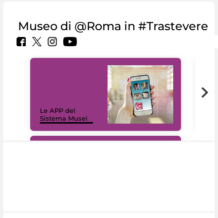
Museo di @Roma in #Trastevere
Il 
Le APP del
Mus
Sistema Musei
net
#DiscoverMiC