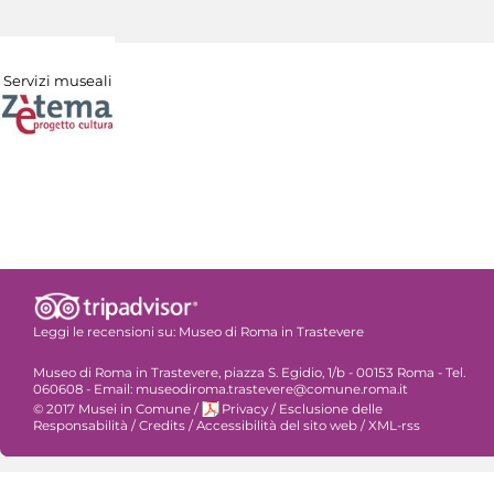
Servizi museali
Leggi le recensioni su:
Museo di Roma in Trastevere
Museo di Roma in Trastevere, piazza S. Egidio, 1/b - 00153 Roma - Tel.
060608 - Email: museodiroma.trastevere@comune.roma.it
© 2017 Musei in Comune
/
Privacy
/
Esclusione delle
Responsabilità
/
Credits
/
Accessibilità del sito web
/
XML-rss