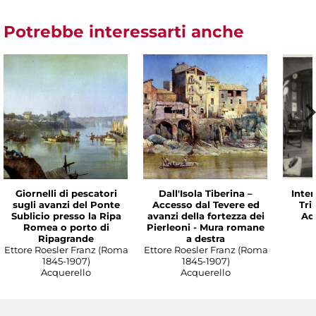
Potrebbe interessarti anche
Giornelli di pescatori
Dall'Isola Tiberina –
Inter
sugli avanzi del Ponte
Accesso dal Tevere ed
Tri
Sublicio presso la Ripa
avanzi della fortezza dei
Ade
Romea o porto di
Pierleoni - Mura romane
Ripagrande
a destra
Ettore Roesler Franz (Roma
Ettore Roesler Franz (Roma
1845-1907)
1845-1907)
Acquerello
Acquerello