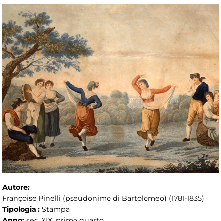
Autore:
Françoise Pinelli (pseudonimo di Bartolomeo) (1781-1835)
Tipologia :
Stampa
Anno:
sec. XIX, primo quarto