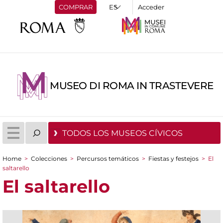
COMPRAR
Acceder
MUSEO DI ROMA IN TRASTEVERE
TODOS LOS MUSEOS CÍVICOS
Home
>
Colecciones
>
Percursos temáticos
>
Fiestas y festejos
>
El
You are here
saltarello
El saltarello