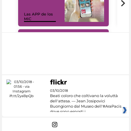
Las APP de los
I Mi
MiC
net
#DiscoverMiC
03/10/2018
Beati coloro che coltivano la voluttà
dell'attesa. — Jean Josipovici
Buongiorno dal Museo dell'#AraPacis
dove sono esposti i