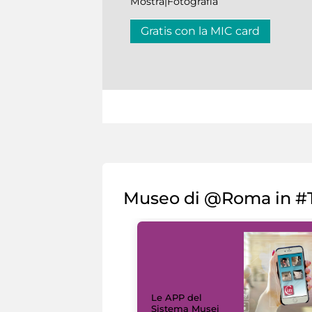
Mostra|Fotografia
Gratis con la MIC card
Museo di @Roma in #T
Le APP del
Sistema Musei