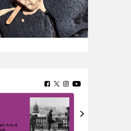
le Arts &
ure
I like MiC