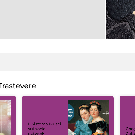
rastevere
Il Sistema Musei
sui social
Goog
network
Cult