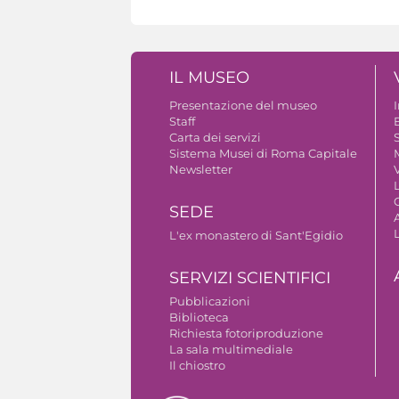
IL MUSEO
Presentazione del museo
Staff
B
Carta dei servizi
S
Sistema Musei di Roma Capitale
Newsletter
V
SEDE
A
L'ex monastero di Sant'Egidio
SERVIZI SCIENTIFICI
Pubblicazioni
Biblioteca
Richiesta fotoriproduzione
La sala multimediale
Il chiostro
Autorizzazione riprese fotografiche