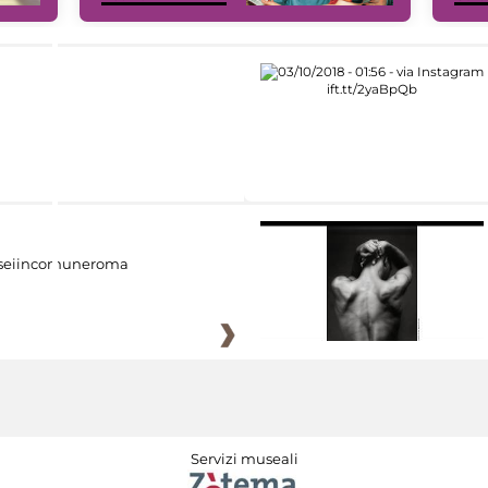
eiincomuneroma
Servizi museali