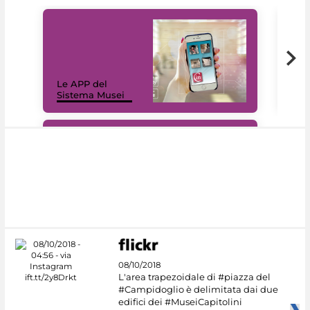
Il 
Le APP del
Mus
Sistema Musei
net
#DiscoverMiC
08/10/2018
L'area trapezoidale di #piazza del
#Campidoglio è delimitata dai due
edifici dei #MuseiCapitolini