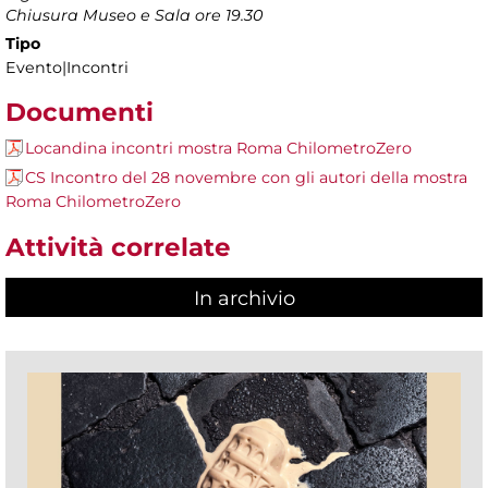
Chiusura Museo e Sala ore 19.30
Tipo
Evento|Incontri
Documenti
Locandina incontri mostra Roma ChilometroZero
CS Incontro del 28 novembre con gli autori della mostra
Roma ChilometroZero
Attività correlate
In archivio