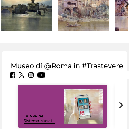
Museo di @Roma in #Trastevere
Il 
Le APP del
Mus
Sistema Musei
net