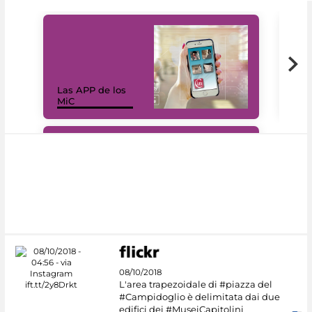
Las APP de los
I Mi
MiC
net
#DiscoverMiC
08/10/2018
L'area trapezoidale di #piazza del
#Campidoglio è delimitata dai due
edifici dei #MuseiCapitolini