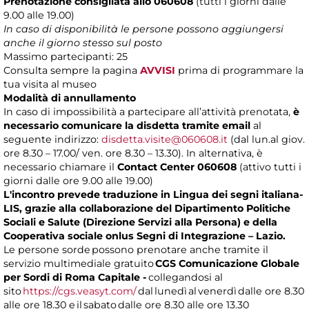
Prenotazione consigliata allo 060608
(tutti i giorni dalle
9.00 alle 19.00)
In caso di disponibilità le persone possono aggiungersi
anche il giorno stesso sul posto
Massimo partecipanti: 25
Consulta sempre la pagina
AVVISI
prima di programmare la
tua visita al museo
Modalità di annullamento
In caso di impossibilità a partecipare all’attività prenotata,
è
necessario comunicare la disdetta tramite email
al
seguente indirizzo:
disdetta.visite@060608.it
(dal lun.al giov.
ore 8.30 – 17.00/ ven. ore 8.30 – 13.30). In alternativa, è
necessario chiamare il
Contact Center 060608
(attivo tutti i
giorni dalle ore 9.00 alle 19.00)
L'incontro prevede traduzione in Lingua dei segni italiana-
LIS, grazie alla collaborazione del Dipartimento Politiche
Sociali e Salute (Direzione Servizi alla Persona) e della
Cooperativa sociale onlus Segni di Integrazione – Lazio.
Le persone sorde possono prenotare anche tramite il
servizio multimediale gratuito
CGS Comunicazione Globale
per Sordi di Roma Capitale -
collegandosi al
sito
https://cgs.veasyt.com/
dal lunedì al venerdì dalle ore 8.30
alle ore 18.30 e il sabato dalle ore 8.30 alle ore 13.30