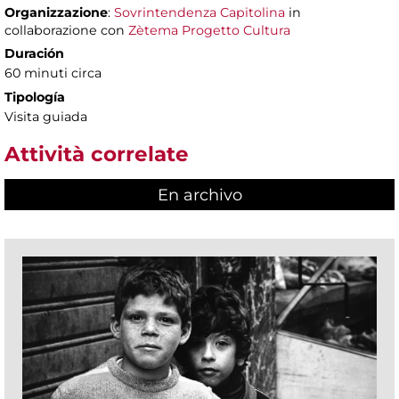
Organizzazione
:
Sovrintendenza Capitolina
in
collaborazione con
Zètema Progetto Cultura
Duración
60 minuti circa
Tipología
Visita guiada
Attività correlate
En archivo