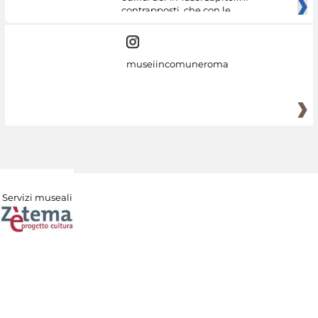
contrapposti, che con le
museiincomuneroma
Servizi museali