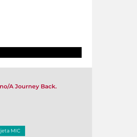
rno/A Journey Back.
rjeta MIC