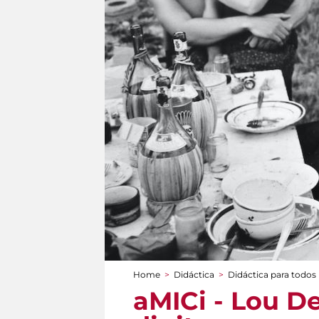
Home
>
Didáctica
>
Didáctica para todos
You are here
aMICi - Lou D