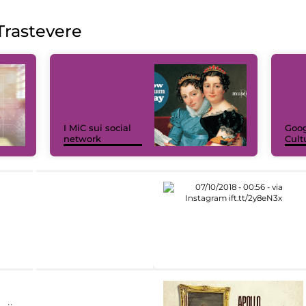
rastevere
I MiC sui social
Goog
network
Cult