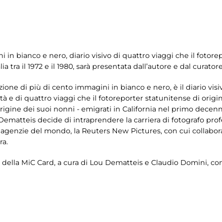
 in bianco e nero, diario visivo di quattro viaggi che il fotore
a tra il 1972 e il 1980, sarà presentata dall’autore e dal curator
ne di più di cento immagini in bianco e nero, è il diario visivo
età e di quattro viaggi che il fotoreporter statunitense di ori
 d’origine dei suoi nonni - emigrati in California nel primo decenn
matteis decide di intraprendere la carriera di fotografo profe
agenzie del mondo, la Reuters New Pictures, con cui collabor
ra.
i della MiC Card, a cura di Lou Dematteis e Claudio Domini, con