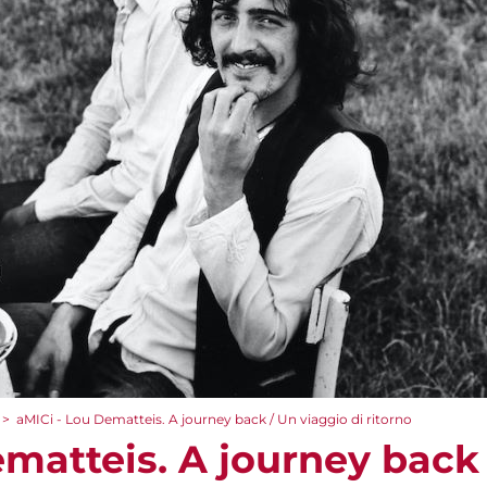
>
aMICi - Lou Dematteis. A journey back / Un viaggio di ritorno
ematteis. A journey back