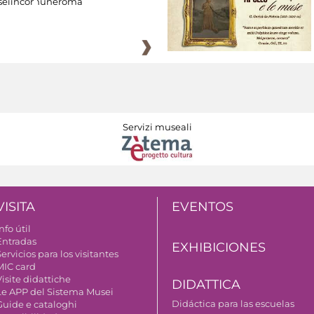
eiincomuneroma
Servizi museali
VISITA
EVENTOS
nfo útil
Entradas
EXHIBICIONES
ervicios para los visitantes
MIC card
isite didattiche
DIDATTICA
Le APP del Sistema Musei
Didáctica para las escuelas
Guide e cataloghi