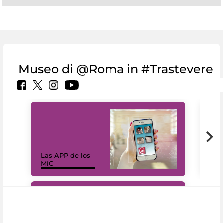
Museo di @Roma in #Trastevere
Las APP de los
I Mi
MiC
net