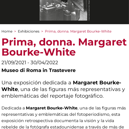
Home
>
Exhibiciones
>
Prima, donna. Margaret Bourke-White
You are here
Prima, donna. Margaret
Bourke-White
21/09/2021 - 30/04/2022
Museo di Roma in Trastevere
Una exposición dedicada a
Margaret Bourke-
White
, una de las figuras más representativas y
emblemáticas del reportaje fotográfico.
Dedicada a
Margaret Bourke-White
, una de las figuras más
representativas y emblemáticas del fotoperiodismo, esta
exposición retrospectiva documenta la visión y la vida
rebelde de la fotógrafa estadounidense a través de más de