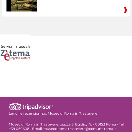
Servizi museali
Leggi le recensioni su:
Museo di Roma in Trastevere
Museo di Roma in Trastevere, piazza S. Egidio, 1/b - 00153 Roma - Tel.
+39 060608 - Email: museodiroma.trastevere@comune.roma.it