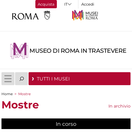
Acquista
Accedi
MUSEO DI ROMA IN TRASTEVERE
TUTTI I MUSEI
Home
>
Mostre
Tu sei qui
Mostre
In archivio
In corso
(scheda attiva)