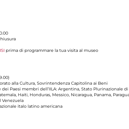
0.00
chiusura
ISI
prima di programmare la tua visita al museo
19.00)
rato alla Cultura, Sovrintendenza Capitolina ai Beni
ei Paesi membri dell’IILA: Argentina, Stato Plurinazionale di B
uatemala, Haiti, Honduras, Messico, Nicaragua, Panama, Parag
l Venezuela
azionale italo latino americana