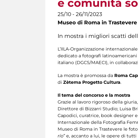
e comunità sos
25/10 - 26/11/2023
Museo di Roma in Trastevere
In mostra i migliori scatti d
L’IILA-Organizzazione internazionale 
dedicato a fotografi latinoamericani
italiano (DGCS/MAECI), in collaboraz
La mostra è promossa da
Roma Capit
di
Zètema Progetto Cultura
.
Il tema del concorso e la mostra
Grazie al lavoro rigoroso della giuri
Direttore di Bizzarri Studio; Luisa 
Capodici, curatrice, book designer e 
Internazionale della Fotografia Fem
Museo di Roma in Trastevere le foto
río
” e, accanto a lui, le opere di tu