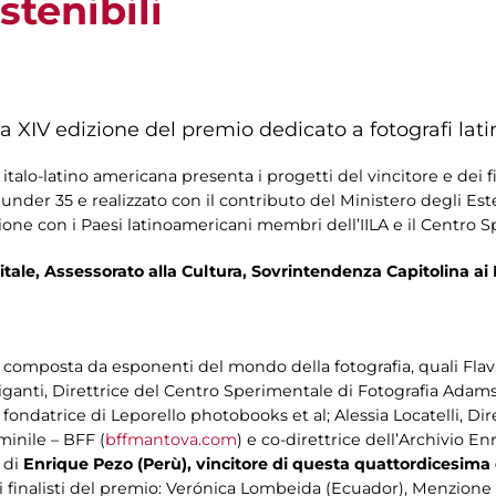
tenibili
ella XIV edizione del premio dedicato a fotografi la
italo-latino americana presenta i progetti del vincitore e dei 
 under 35 e realizzato con il contributo del Ministero degli Es
ione con i Paesi latinoamericani membri dell’IILA e il Centro 
ale, Assessorato alla Cultura, Sovrintendenza Capitolina ai 
a, composta da esponenti del mondo della fotografia, quali Flavi
Briganti, Direttrice del Centro Sperimentale di Fotografia Adam
fondatrice di Leporello photobooks et al; Alessia Locatelli, Dire
minile – BFF (
bffmantova.com
) e co-direttrice dell’Archivio En
 di
Enrique Pezo (Perù), vincitore di questa quattordicesima 
tti i finalisti del premio: Verónica Lombeida (Ecuador), Menzione