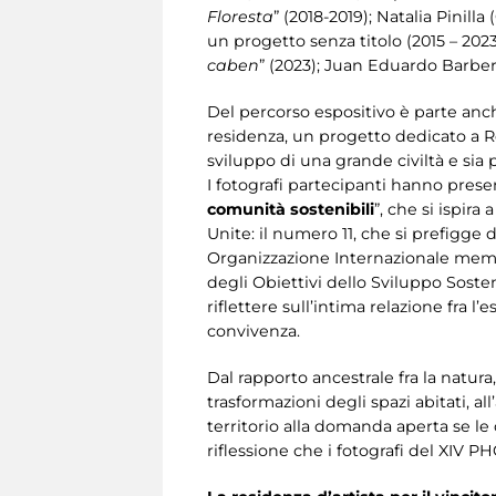
Floresta
” (2018-2019); Natalia Pinilla
un progetto senza titolo (2015 – 2023
caben
” (2023); Juan Eduardo Barberi
Del percorso espositivo è parte an
residenza, un progetto dedicato a Ro
sviluppo di una grande civiltà e sia 
I fotografi partecipanti hanno prese
comunità sostenibili
”, che si ispir
Unite: il numero 11, che si prefigge di
Organizzazione Internazionale memb
degli Obiettivi dello Sviluppo Sosteni
riflettere sull’intima relazione fra 
convivenza.
Dal rapporto ancestrale fra la natura,
trasformazioni degli spazi abitati, al
territorio alla domanda aperta se le
riflessione che i fotografi del XIV 