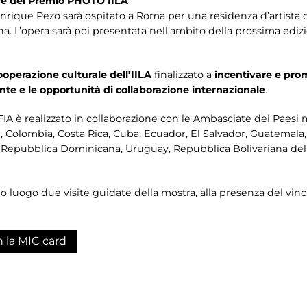
tore del Premio PHOTO IILA
rique Pezo sarà ospitato a Roma per una residenza d’artista di
rna. L’opera sarà poi presentata nell’ambito della prossima edi
ooperazione culturale dell’IILA
finalizzato a
incentivare e pro
te e le opportunità di collaborazione internazionale
.
 è realizzato in collaborazione con le Ambasciate dei Paesi m
ile, Colombia, Costa Rica, Cuba, Ecuador, El Salvador, Guatemala
 Repubblica Dominicana, Uruguay, Repubblica Bolivariana del
nno luogo due visite guidate della mostra, alla presenza del vi
n la MIC card