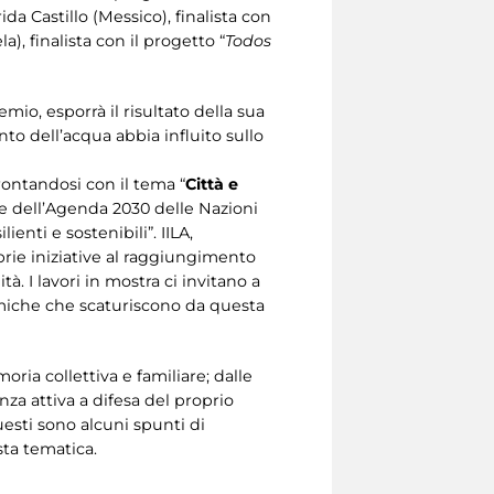
rida Castillo (Messico), finalista con
), finalista con il progetto “
Todos
remio, esporrà il risultato della sua
nto dell’acqua abbia influito sullo
rontandosi con il tema “
Città e
rte dell’Agenda 2030 delle Nazioni
ienti e sostenibili”. IILA,
rie iniziative al raggiungimento
tà. I lavori in mostra ci invitano a
inamiche che scaturiscono da questa
oria collettiva e familiare; dalle
anza attiva a difesa del proprio
esti sono alcuni spunti di
sta tematica.