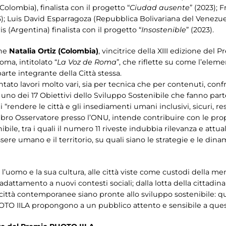
 (Colombia), finalista con il progetto “
Ciudad ausente
” (2023); F
); Luis David Esparragoza (Repubblica Bolivariana del Venezuela
s (Argentina) finalista con il progetto “
Insostenible
” (2023).
che
Natalia Ortiz
(Colombia)
, vincitrice della XIII edizione del P
ma, intitolato “
La Voz de Roma
”, che riflette su come l’eleme
parte integrante della Città stessa.
ntato lavori molto vari, sia per tecnica che per contenuti, conf
a a uno dei 17 Obiettivi dello Sviluppo Sostenibile che fanno pa
 “rendere le città e gli insediamenti umani inclusivi, sicuri, resil
ro Osservatore presso l’ONU, intende contribuire con le prop
bile, tra i quali il numero 11 riveste indubbia rilevanza e attuali
l’essere umano e il territorio, su quali siano le strategie e le d
 l’uomo e la sua cultura, alle città viste come custodi della mem
l’adattamento a nuovi contesti sociali; dalla lotta della cittadin
 città contemporanee siano pronte allo sviluppo sostenibile: qu
PHOTO IILA propongono a un pubblico attento e sensibile a que