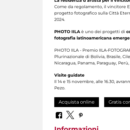
La residenza d’artista per il vinci
Come da regolamento, il vincitore En
progetto fotografico sulla Città Ete
2024.
PHOTO IILA
è uno dei progetti di
c
fotografia latinoamericana emergen
PHOTO IILA - Premio IILA-FOTOGRAFIA
Plurinazionale di Bolivia, Brasile, C
Nicaragua, Panama, Paraguay, Perù,
Visite guidate
Il 14 e 15 novembre, alle 16.30, avra
Pezo.
Acquista online
Gratis co
Informazioni