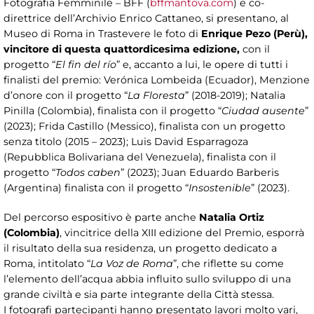
Fotografia Femminile – BFF (
bffmantova.com
) e co-
direttrice dell’Archivio Enrico Cattaneo, si presentano, al
Museo di Roma in Trastevere le foto di
Enrique Pezo (Perù),
vincitore di questa quattordicesima edizione,
con il
progetto “
El fin del río
” e, accanto a lui, le opere di tutti i
finalisti del premio: Verónica Lombeida (Ecuador), Menzione
d’onore con il progetto “
La Floresta
” (2018-2019); Natalia
Pinilla (Colombia), finalista con il progetto “
Ciudad ausente
”
(2023); Frida Castillo (Messico), finalista con un progetto
senza titolo (2015 – 2023); Luis David Esparragoza
(Repubblica Bolivariana del Venezuela), finalista con il
progetto “
Todos caben
” (2023); Juan Eduardo Barberis
(Argentina) finalista con il progetto “
Insostenible
” (2023).
Del percorso espositivo è parte anche
Natalia Ortiz
(Colombia)
, vincitrice della XIII edizione del Premio, esporrà
il risultato della sua residenza, un progetto dedicato a
Roma, intitolato “
La Voz de Roma
”, che riflette su come
l’elemento dell’acqua abbia influito sullo sviluppo di una
grande civiltà e sia parte integrante della Città stessa.
I fotografi partecipanti hanno presentato lavori molto vari,