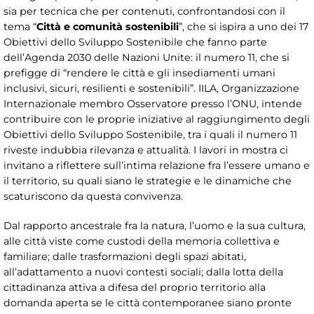
sia per tecnica che per contenuti, confrontandosi con il
tema “
Città e comunità sostenibili
”, che si ispira a uno dei 17
Obiettivi dello Sviluppo Sostenibile che fanno parte
dell’Agenda 2030 delle Nazioni Unite: il numero 11, che si
prefigge di “rendere le città e gli insediamenti umani
inclusivi, sicuri, resilienti e sostenibili”. IILA, Organizzazione
Internazionale membro Osservatore presso l’ONU, intende
contribuire con le proprie iniziative al raggiungimento degli
Obiettivi dello Sviluppo Sostenibile, tra i quali il numero 11
riveste indubbia rilevanza e attualità. I lavori in mostra ci
invitano a riflettere sull’intima relazione fra l’essere umano e
il territorio, su quali siano le strategie e le dinamiche che
scaturiscono da questa convivenza.
Dal rapporto ancestrale fra la natura, l’uomo e la sua cultura,
alle città viste come custodi della memoria collettiva e
familiare; dalle trasformazioni degli spazi abitati,
all’adattamento a nuovi contesti sociali; dalla lotta della
cittadinanza attiva a difesa del proprio territorio alla
domanda aperta se le città contemporanee siano pronte