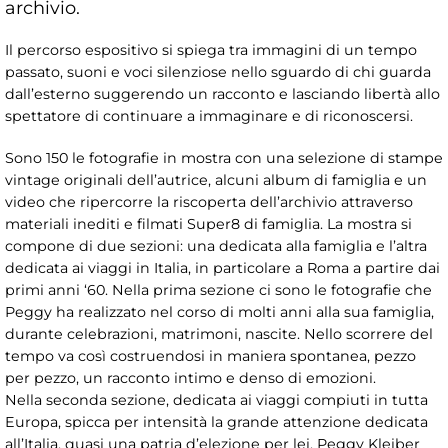
archivio.
Il percorso espositivo si spiega tra immagini di un tempo
passato, suoni e voci silenziose nello sguardo di chi guarda
dall’esterno suggerendo un racconto e lasciando libertà allo
spettatore di continuare a immaginare e di riconoscersi.
Sono 150 le fotografie in mostra con una selezione di stampe
vintage originali dell’autrice, alcuni album di famiglia e un
video che ripercorre la riscoperta dell’archivio attraverso
materiali inediti e filmati Super8 di famiglia. La mostra si
compone di due sezioni: una dedicata alla famiglia e l’altra
dedicata ai viaggi in Italia, in particolare a Roma a partire dai
primi anni ‘60. Nella prima sezione ci sono le fotografie che
Peggy ha realizzato nel corso di molti anni alla sua famiglia,
durante celebrazioni, matrimoni, nascite. Nello scorrere del
tempo va così costruendosi in maniera spontanea, pezzo
per pezzo, un racconto intimo e denso di emozioni.
Nella seconda sezione, dedicata ai viaggi compiuti in tutta
Europa, spicca per intensità la grande attenzione dedicata
all’Italia, quasi una patria d’elezione per lei. Peggy Kleiber