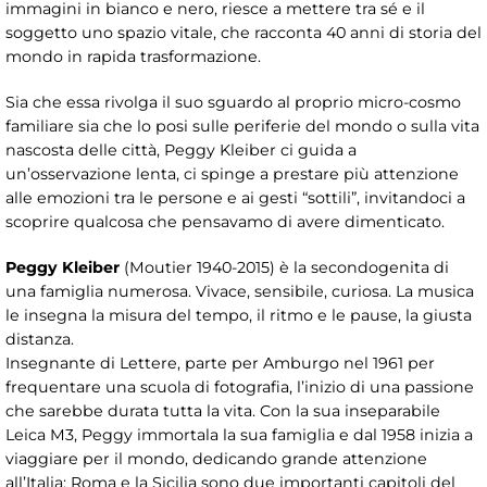
immagini in bianco e nero, riesce a mettere tra sé e il
soggetto uno spazio vitale, che racconta 40 anni di storia del
mondo in rapida trasformazione.
Sia che essa rivolga il suo sguardo al proprio micro-cosmo
familiare sia che lo posi sulle periferie del mondo o sulla vita
nascosta delle città, Peggy Kleiber ci guida a
un’osservazione lenta, ci spinge a prestare più attenzione
alle emozioni tra le persone e ai gesti “sottili”, invitandoci a
scoprire qualcosa che pensavamo di avere dimenticato.
Peggy Kleiber
(Moutier 1940-2015) è la secondogenita di
una famiglia numerosa. Vivace, sensibile, curiosa. La musica
le insegna la misura del tempo, il ritmo e le pause, la giusta
distanza.
Insegnante di Lettere, parte per Amburgo nel 1961 per
frequentare una scuola di fotografia, l’inizio di una passione
che sarebbe durata tutta la vita. Con la sua inseparabile
Leica M3, Peggy immortala la sua famiglia e dal 1958 inizia a
viaggiare per il mondo, dedicando grande attenzione
all’Italia: Roma e la Sicilia sono due importanti capitoli del