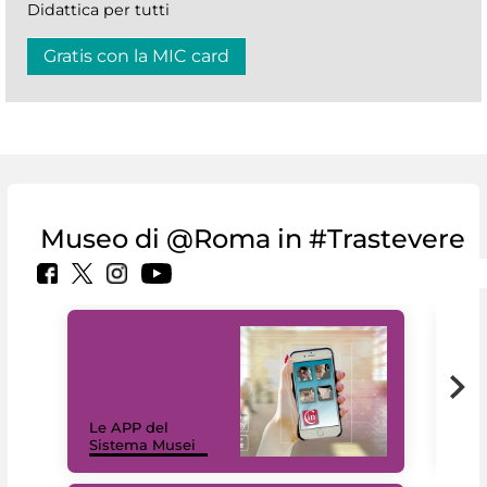
Didattica per tutti
Gratis con la MIC card
Museo di @Roma in #Trastevere
Il 
Le APP del
Mus
Sistema Musei
net