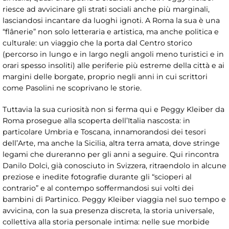
riesce ad avvicinare gli strati sociali anche più marginali,
lasciandosi incantare da luoghi ignoti. A Roma la sua è una
“flânerie” non solo letteraria e artistica, ma anche politica e
culturale: un viaggio che la porta dal Centro storico
(percorso in lungo e in largo negli angoli meno turistici e in
orari spesso insoliti) alle periferie più estreme della città e ai
margini delle borgate, proprio negli anni in cui scrittori
come Pasolini ne scoprivano le storie.
Tuttavia la sua curiosità non si ferma qui e Peggy Kleiber da
Roma prosegue alla scoperta dell’Italia nascosta: in
particolare Umbria e Toscana, innamorandosi dei tesori
dell’Arte, ma anche la Sicilia, altra terra amata, dove stringe
legami che dureranno per gli anni a seguire. Qui rincontra
Danilo Dolci, già conosciuto in Svizzera, ritraendolo in alcune
preziose e inedite fotografie durante gli “scioperi al
contrario” e al contempo soffermandosi sui volti dei
bambini di Partinico. Peggy Kleiber viaggia nel suo tempo e
avvicina, con la sua presenza discreta, la storia universale,
collettiva alla storia personale intima: nelle sue morbide