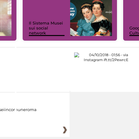
Il Sistema Musei
sui social
Goog
network
Cult
eiincomuneroma