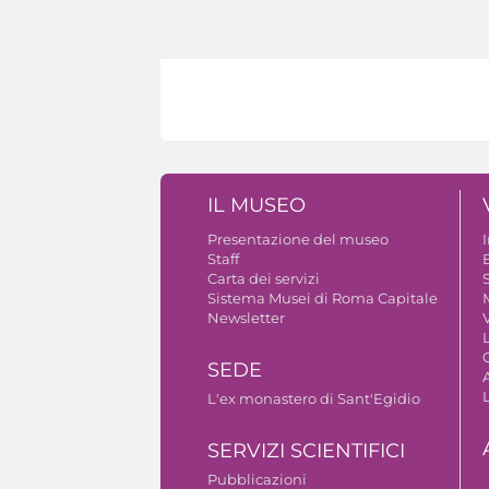
IL MUSEO
Presentazione del museo
Staff
B
Carta dei servizi
S
Sistema Musei di Roma Capitale
Newsletter
V
SEDE
A
L'ex monastero di Sant'Egidio
SERVIZI SCIENTIFICI
Pubblicazioni