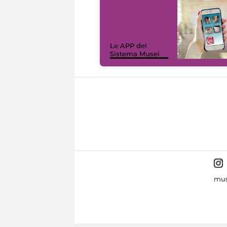
Le APP del
Sistema Musei
mus