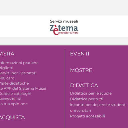
Servizi museali
VISITA
EVENTI
Informazioni pratiche
iglietti
MOSTRE
ervizi per i visitatori
MIC card
isite didattiche
DIDATTICA
Le APP del Sistema Musei
Didattica per le scuole
Guide e cataloghi
ccessibilità
Didattica per tutti
La tua opinione
Incontri per docenti e studenti
universitari
Progetti accessibili
ACQUISTA