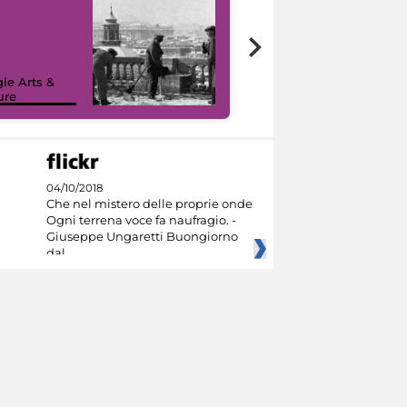
le Arts &
ure
I like MiC
04/10/2018
Che nel mistero delle proprie onde
Ogni terrena voce fa naufragio. -
Giuseppe Ungaretti Buongiorno
dal