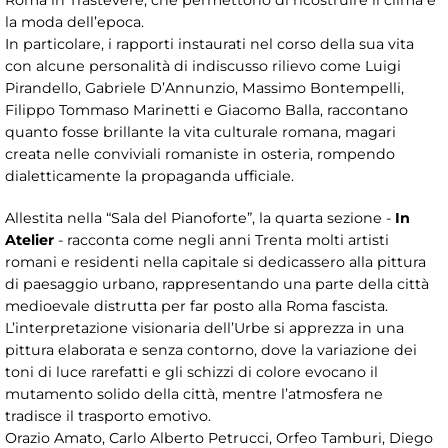
Roma in Trastevere, che permettono di ricostruire il clima e
la moda dell’epoca.
In particolare, i rapporti instaurati nel corso della sua vita
con alcune personalità di indiscusso rilievo come Luigi
Pirandello, Gabriele D’Annunzio, Massimo Bontempelli,
Filippo Tommaso Marinetti e Giacomo Balla, raccontano
quanto fosse brillante la vita culturale romana, magari
creata nelle conviviali romaniste in osteria, rompendo
dialetticamente la propaganda ufficiale.
Allestita nella “Sala del Pianoforte”, la quarta sezione -
In
Atelier
- racconta come negli anni Trenta molti artisti
romani e residenti nella capitale si dedicassero alla pittura
di paesaggio urbano, rappresentando una parte della città
medioevale distrutta per far posto alla Roma fascista.
L’interpretazione visionaria dell’Urbe si apprezza in una
pittura elaborata e senza contorno, dove la variazione dei
toni di luce rarefatti e gli schizzi di colore evocano il
mutamento solido della città, mentre l’atmosfera ne
tradisce il trasporto emotivo.
Orazio Amato, Carlo Alberto Petrucci, Orfeo Tamburi, Diego