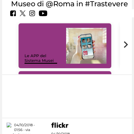
Museo di @Roma in #Trastevere
Il 
Le APP del
Mus
Sistema Musei
net
#DiscoverMiC