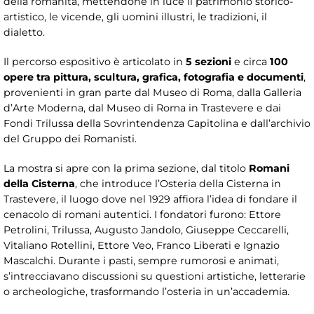
della romanità, mettendone in luce il patrimonio storico-
artistico, le vicende, gli uomini illustri, le tradizioni, il
dialetto.
Il percorso espositivo è articolato in
5 sezioni
e circa
100
opere tra pittura, scultura, grafica, fotografia e documenti
,
provenienti in gran parte dal Museo di Roma, dalla Galleria
d’Arte Moderna, dal Museo di Roma in Trastevere e dai
Fondi Trilussa della Sovrintendenza Capitolina e dall’archivio
del Gruppo dei Romanisti.
La mostra si apre con la prima sezione, dal titolo
Romani
della Cisterna
, che introduce l’Osteria della Cisterna in
Trastevere, il luogo dove nel 1929 affiora l’idea di fondare il
cenacolo di romani autentici. I fondatori furono: Ettore
Petrolini, Trilussa, Augusto Jandolo, Giuseppe Ceccarelli,
Vitaliano Rotellini, Ettore Veo, Franco Liberati e Ignazio
Mascalchi. Durante i pasti, sempre rumorosi e animati,
s’intrecciavano discussioni su questioni artistiche, letterarie
o archeologiche, trasformando l’osteria in un’accademia.