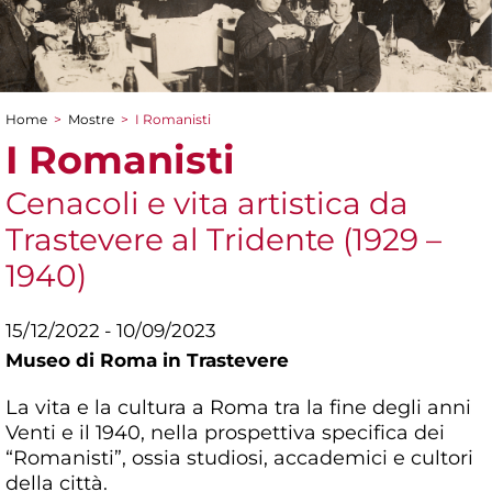
Home
>
Mostre
>
I Romanisti
Tu sei qui
I Romanisti
Cenacoli e vita artistica da
Trastevere al Tridente (1929 –
1940)
15/12/2022 - 10/09/2023
Museo di Roma in Trastevere
La vita e la cultura a Roma tra la fine degli anni
Venti e il 1940, nella prospettiva specifica dei
“Romanisti”, ossia studiosi, accademici e cultori
della città.