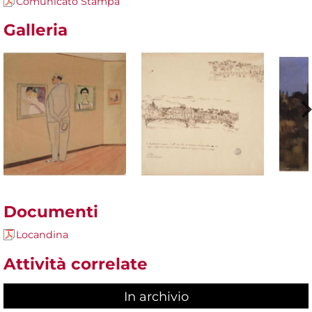
Comunicato Stampa
Galleria
Documenti
Locandina
Attività correlate
In archivio