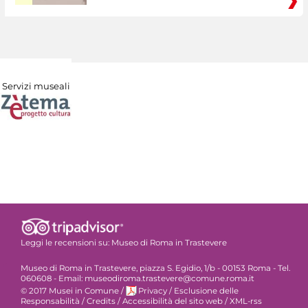
Servizi museali
Leggi le recensioni su:
Museo di Roma in Trastevere
Museo di Roma in Trastevere, piazza S. Egidio, 1/b - 00153 Roma - Tel.
060608 - Email: museodiroma.trastevere@comune.roma.it
© 2017 Musei in Comune
/
Privacy
/
Esclusione delle
Responsabilità
/
Credits
/
Accessibilità del sito web
/
XML-rss