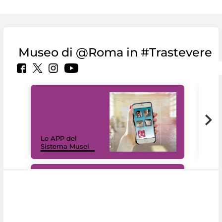
Museo di @Roma in #Trastevere
Il 
Le APP del
Mus
Sistema Musei
net