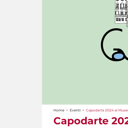
Home
>
Eventi
>
Capodarte 2024 al Museo
Tu sei qui
Capodarte 202