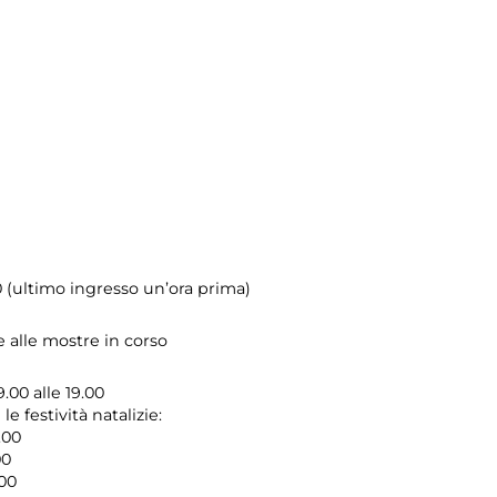
0 (ultimo ingresso un’ora prima)
e alle mostre in corso
9.00 alle 19.00
e festività natalizie:
.00
00
.00