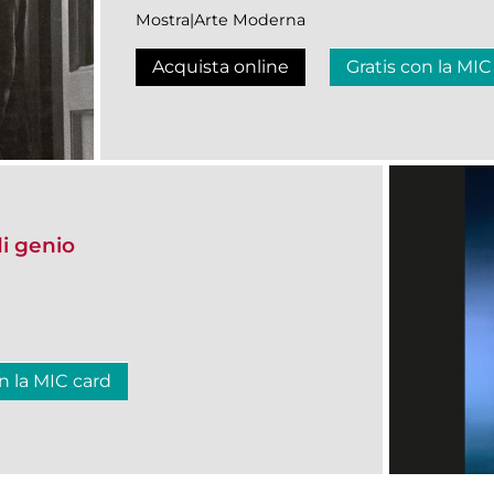
Mostra|Arte Moderna
Acquista online
Gratis con la MIC
i genio
n la MIC card