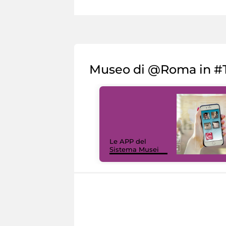
Museo di @Roma in #T
Le APP del
Sistema Musei