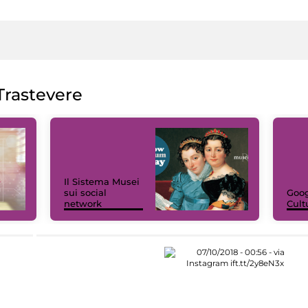
rastevere
Il Sistema Musei
sui social
Goog
network
Cult