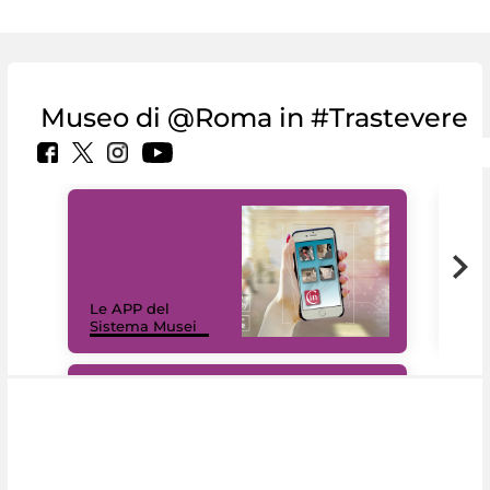
Museo di @Roma in #Trastevere
Il 
Le APP del
Mus
Sistema Musei
net