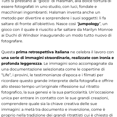
Tutti si prestano al “gioco” di Halsman, alla dolce tortura di
essere fotografati in uno studio, con luci, fondale e
macchinari ingombranti. Halsman inventa anche un
metodo per divertire e sorprendere i suoi soggetti: li fa
saltare di fronte all’obiettivo. Nasce così “
jumpology
”, un
gioco con il quale è riuscito a far saltare da Marilyn Monroe
ai Duchi di Windsor inaugurando un modo tutto nuovo di
fotografare.
Questa
prima retrospettiva italiana
ne celebra il lavoro con
una serie di immagini straordinarie, realizzate con ironia e
profonda leggerezza
. Le immagini sono accompagnate da
una documentazione selezionata come le copertine di
“Life”, i provini, le testimonianze d’epoca e i filmati per
ricordare questo grande interprete della fotografia e offrire
allo stesso tempo un’originale riflessione sul ritratto
fotografico, la sua genesi e la sua particolarità. Un’occasione
unica per entrare in contatto con le sue grandi creazioni,
comprendere quale sia la chiave creativa delle sue
immagini: a metà tra documento e invenzione, come è
proprio nella tradizione dei grandi ritrattisti cui è chiesto di