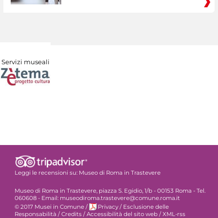
Servizi museali
Leggi le recensioni su:
Museo di Roma in Trastevere
Museo di Roma in Trastevere, piazza S. Egidio, 1/b - 00153 Roma - Tel.
060608 - Email: museodiroma.trastevere@comune.roma.it
© 2017 Musei in Comune
/
Privacy
/
Esclusione delle
Responsabilità
/
Credits
/
Accessibilità del sito web
/
XML-rss