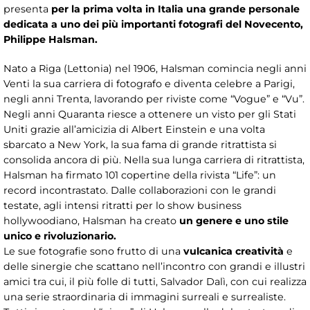
presenta
per la prima volta in Italia una grande personale
dedicata a uno dei più importanti fotografi del Novecento,
Philippe Halsman.
Nato a Riga (Lettonia) nel 1906, Halsman comincia negli anni
Venti la sua carriera di fotografo e diventa celebre a Parigi,
negli anni Trenta, lavorando per riviste come “Vogue” e “Vu”.
Negli anni Quaranta riesce a ottenere un visto per gli Stati
Uniti grazie all’amicizia di Albert Einstein e una volta
sbarcato a New York, la sua fama di grande ritrattista si
consolida ancora di più. Nella sua lunga carriera di ritrattista,
Halsman ha firmato 101 copertine della rivista “Life”: un
record incontrastato. Dalle collaborazioni con le grandi
testate, agli intensi ritratti per lo show business
hollywoodiano, Halsman ha creato
un genere e uno stile
unico e rivoluzionario.
Le sue fotografie sono frutto di una
vulcanica creatività
e
delle sinergie che scattano nell’incontro con grandi e illustri
amici tra cui, il più folle di tutti, Salvador Dalì, con cui realizza
una serie straordinaria di immagini surreali e surrealiste.