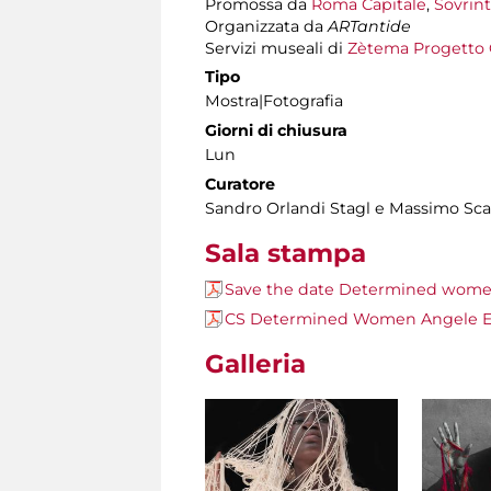
Promossa da
Roma Capitale
,
Sovrint
Organizzata da
ARTantide
Servizi museali di
Zètema Progetto 
Tipo
Mostra|Fotografia
Giorni di chiusura
Lun
Curatore
Sandro Orlandi Stagl e Massimo Sca
Sala stampa
Save the date Determined women
CS Determined Women Angele E
Galleria