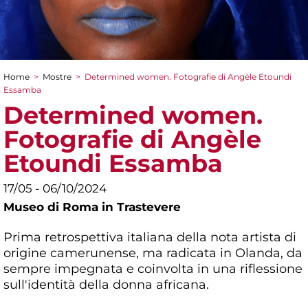
Home
>
Mostre
>
Determined women. Fotografie di Angèle Etoundi
Tu sei qui
Essamba
Determined women.
Fotografie di Angèle
Etoundi Essamba
17/05 - 06/10/2024
Museo di Roma in Trastevere
Prima retrospettiva italiana della nota artista di
origine camerunense, ma radicata in Olanda, da
sempre impegnata e coinvolta in una riflessione
sull'identità della donna africana.