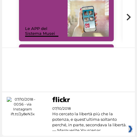
Il 
Le APP del
Mus
Sistema Musei
net
#DiscoverMiC
07/10/2018
Ho cercato la libertà più che la
potenza, e quest'ultima soltanto
perché, in parte, secondava la libertà.
— Marguerite Yourcenar