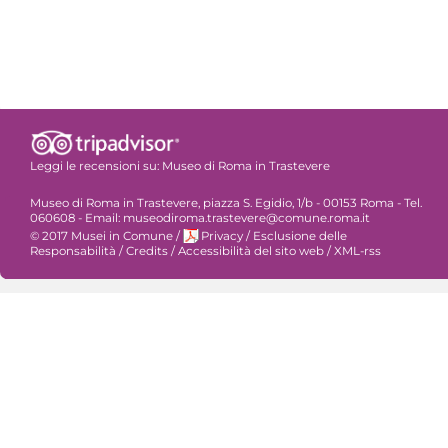
Leggi le recensioni su:
Museo di Roma in Trastevere
Museo di Roma in Trastevere, piazza S. Egidio, 1/b - 00153 Roma - Tel.
060608 - Email: museodiroma.trastevere@comune.roma.it
© 2017 Musei in Comune
/
Privacy
/
Esclusione delle
Responsabilità
/
Credits
/
Accessibilità del sito web
/
XML-rss