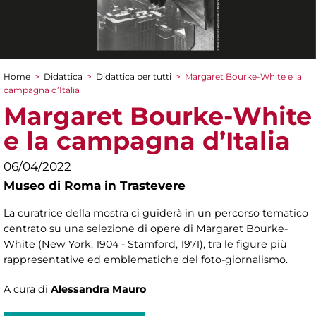
Home
>
Didattica
>
Didattica per tutti
>
Margaret Bourke-White e la
Tu sei qui
campagna d’Italia
Margaret Bourke-White
e la campagna d’Italia
06/04/2022
Museo di Roma in Trastevere
La curatrice della mostra ci guiderà in un percorso tematico
centrato su una selezione di opere di Margaret Bourke-
White (New York, 1904 - Stamford, 1971), tra le figure più
rappresentative ed emblematiche del foto-giornalismo.
A cura di
Alessandra Mauro