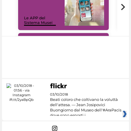
Il 
Le APP del
Mus
Sistema Musei
net
#DiscoverMiC
03/10/2018
Beati coloro che coltivano la voluttà
dell'attesa. — Jean Josipovici
Buongiorno dal Museo dell'#AraPacis
dove sono esposti i