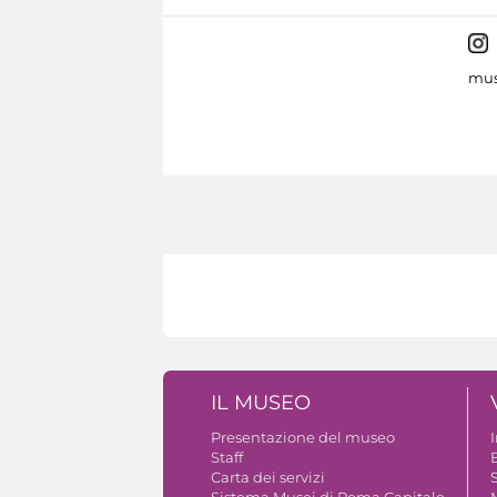
mus
IL MUSEO
Presentazione del museo
Staff
B
Carta dei servizi
S
Sistema Musei di Roma Capitale