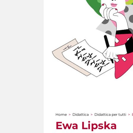
Home
>
Didattica
>
Didattica per tutti
>
Tu sei qui
Ewa Lipska