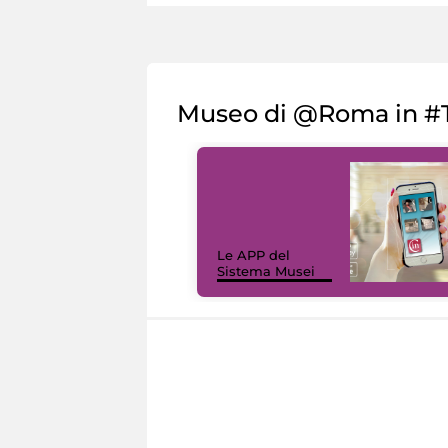
Museo di @Roma in #T
Le APP del
Sistema Musei