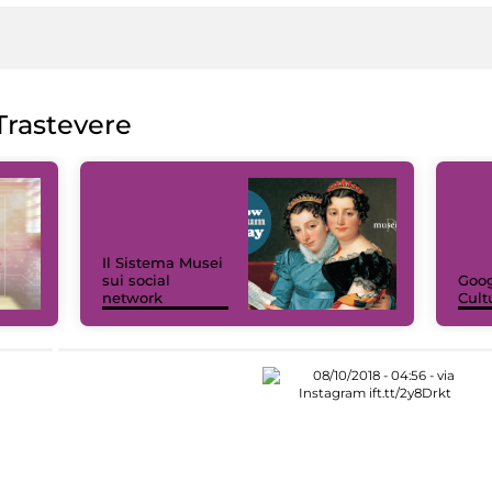
rastevere
Il Sistema Musei
sui social
Goog
network
Cult