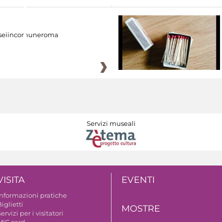
eiincomuneroma
Servizi museali
VISITA
EVENTI
Informazioni pratiche
iglietti
MOSTRE
ervizi per i visitatori
MIC card