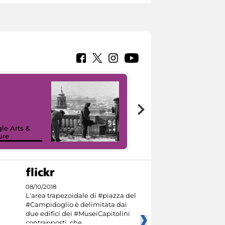
le Arts &
ure
I like MiC
08/10/2018
L'area trapezoidale di #piazza del
#Campidoglio è delimitata dai
due edifici dei #MuseiCapitolini
contrapposti, che