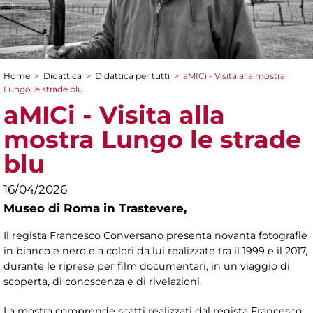
Home
>
Didattica
>
Didattica per tutti
>
aMICi - Visita alla mostra
Tu sei qui
Lungo le strade blu
aMICi - Visita alla
mostra Lungo le strade
blu
16/04/2026
Museo di Roma in Trastevere,
Il regista Francesco Conversano presenta novanta fotografie
in bianco e nero e a colori da lui realizzate tra il 1999 e il 2017,
durante le riprese per film documentari, in un viaggio di
scoperta, di conoscenza e di rivelazioni.
La mostra comprende scatti realizzati dal regista Francesco