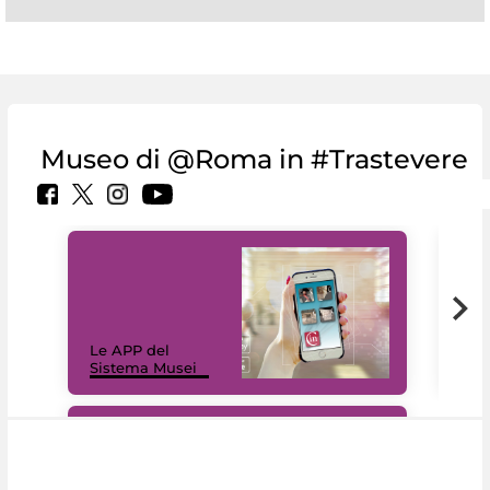
Museo di @Roma in #Trastevere
Il 
Le APP del
Mus
Sistema Musei
net