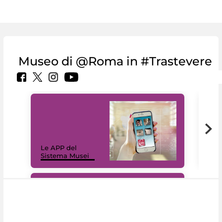
Museo di @Roma in #Trastevere
Il 
Le APP del
Mus
Sistema Musei
net