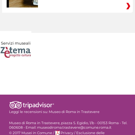
Servizi museali
Leggi le recensioni su:
Museo di Roma in Trastevere
Museo di Roma in Trastevere, piazza S. Egidio, 1/b - 00153 Roma - Tel.
060608 - Email: museodiroma.trastevere@comune.roma.it
© 2017 Musei in Comune
/
Privacy
/
Esclusione delle