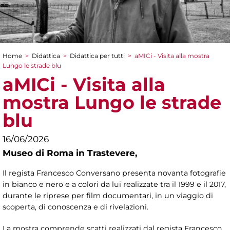
Home
>
Didattica
>
Didattica per tutti
>
aMICi - Visita alla mostra
Tu sei qui
Lungo le strade blu
aMICi - Visita alla
mostra Lungo le strade
blu
16/06/2026
Museo di Roma in Trastevere,
Il regista Francesco Conversano presenta novanta fotografie
in bianco e nero e a colori da lui realizzate tra il 1999 e il 2017,
durante le riprese per film documentari, in un viaggio di
scoperta, di conoscenza e di rivelazioni.
La mostra comprende scatti realizzati dal regista Francesco