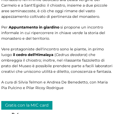
Carmelo e a Sant'Egidio: il chiostro, insieme a due piccole
aree seminascoste, è ciò che oggi rimane del vasto
appezzamento coltivato di pertinenza del monastero.
Per
Appuntamento in giardino
si propone un incontro
informale in cui ripercorrere in chiave
verde
la storia del
monastero e del territorio.
Vere protagoniste dell'incontro sono le piante, in primo
luogo
il cedro dell'Himalaya
(
Cedrus deodara
) che
ombreggia il chiostro; inoltre, nel rilassante fazzoletto di
prato del Museo è possibile prendere parte a facili laboratori
creativi che uniscono utilità e diletto, conoscenza e fantasia.
A cura di Silvia Telmon e Andrea De Benedetto, con Maria
Pia Pulcino e Pilar Ricoy Rodrigue
Gratis con la MIC card