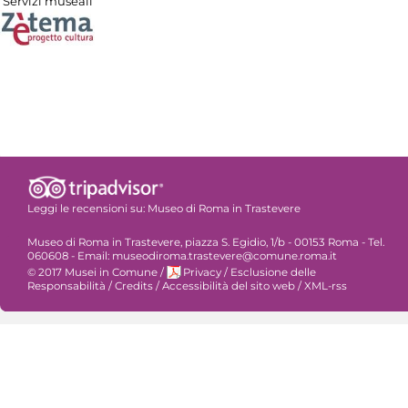
Servizi museali
Leggi le recensioni su:
Museo di Roma in Trastevere
Museo di Roma in Trastevere, piazza S. Egidio, 1/b - 00153 Roma - Tel.
060608 - Email: museodiroma.trastevere@comune.roma.it
© 2017 Musei in Comune
/
Privacy
/
Esclusione delle
Responsabilità
/
Credits
/
Accessibilità del sito web
/
XML-rss