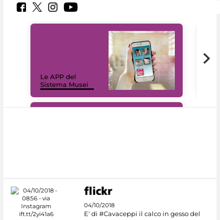
Il 
Le APP del
Mus
Sistema Musei
net
#DiscoverMiC
04/10/2018
E' di #Cavaceppi il calco in gesso del