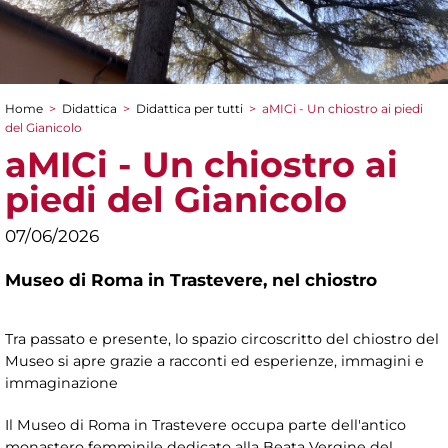
Home
>
Didattica
>
Didattica per tutti
>
aMICi - Un chiostro ai piedi
Tu sei qui
del Gianicolo
aMICi - Un chiostro ai
piedi del Gianicolo
07/06/2026
Museo di Roma in Trastevere,
nel chiostro
Tra passato e presente, lo spazio circoscritto del chiostro del
Museo si apre grazie a racconti ed esperienze, immagini e
immaginazione
Il Museo di Roma in Trastevere occupa parte dell'antico
monastero femminile dedicato alla Beata Vergine del