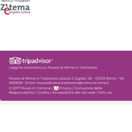
Servizi museali
Leggi le recensioni su:
Museo di Roma in Trastevere
Museo di Roma in Trastevere, piazza S. Egidio, 1/b - 00153 Roma - Tel.
060608 - Email: museodiroma.trastevere@comune.roma.it
© 2017 Musei in Comune
/
Privacy
/
Esclusione delle
Responsabilità
/
Credits
/
Accessibilità del sito web
/
XML-rss