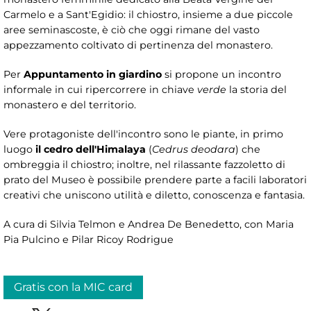
Carmelo e a Sant'Egidio: il chiostro, insieme a due piccole
aree seminascoste, è ciò che oggi rimane del vasto
appezzamento coltivato di pertinenza del monastero.
Per
Appuntamento in giardino
si propone un incontro
informale in cui ripercorrere in chiave
verde
la storia del
monastero e del territorio.
Vere protagoniste dell'incontro sono le piante, in primo
luogo
il cedro dell'Himalaya
(
Cedrus deodara
) che
ombreggia il chiostro; inoltre, nel rilassante fazzoletto di
prato del Museo è possibile prendere parte a facili laboratori
creativi che uniscono utilità e diletto, conoscenza e fantasia.
A cura di Silvia Telmon e Andrea De Benedetto, con Maria
Pia Pulcino e Pilar Ricoy Rodrigue
Gratis con la MIC card