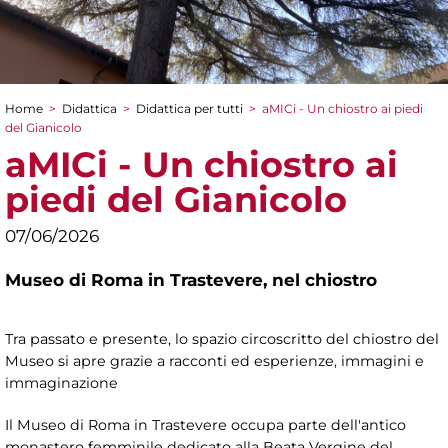
Home
>
Didattica
>
Didattica per tutti
>
aMICi - Un chiostro ai piedi
Tu sei qui
del Gianicolo
aMICi - Un chiostro ai
piedi del Gianicolo
07/06/2026
Museo di Roma in Trastevere,
nel chiostro
Tra passato e presente, lo spazio circoscritto del chiostro del
Museo si apre grazie a racconti ed esperienze, immagini e
immaginazione
Il Museo di Roma in Trastevere occupa parte dell'antico
monastero femminile dedicato alla Beata Vergine del