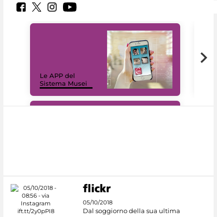
Il 
Le APP del
Mus
Sistema Musei
net
#DiscoverMiC
05/10/2018
Dal soggiorno della sua ultima