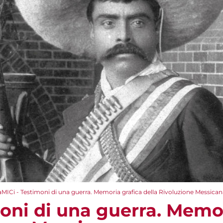
aMICi - Testimoni di una guerra. Memoria grafica della Rivoluzione Messican
moni di una guerra. Memo