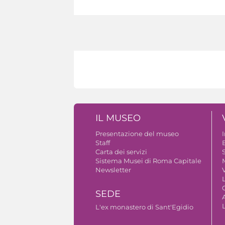
IL MUSEO
Presentazione del museo
Staff
B
Carta dei servizi
S
Sistema Musei di Roma Capitale
Newsletter
V
SEDE
A
L'ex monastero di Sant'Egidio