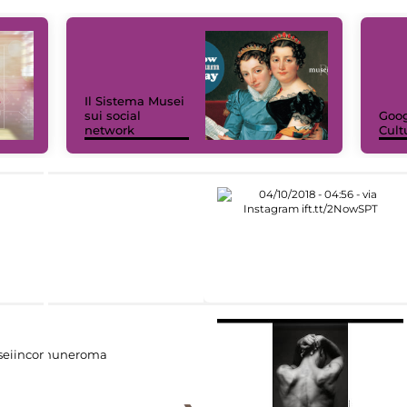
Il Sistema Musei
sui social
Goog
network
Cult
eiincomuneroma