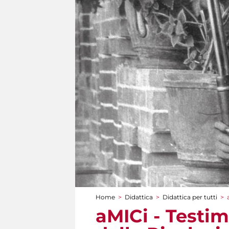
Home
>
Didattica
>
Didattica per tutti
>
Tu sei qui
aMICi - Testi