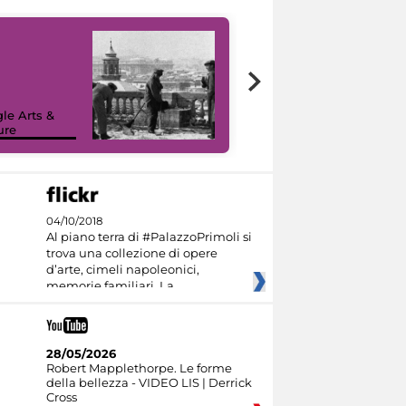
le Arts &
ure
I like MiC
04/10/2018
Al piano terra di #PalazzoPrimoli si
trova una collezione di opere
d’arte, cimeli napoleonici,
memorie familiari. La
28/05/2026
Robert Mapplethorpe. Le forme
della bellezza - VIDEO LIS | Derrick
Cross