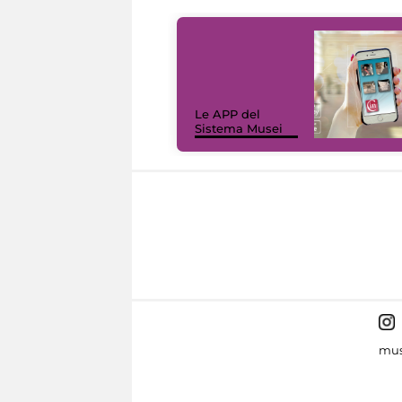
Le APP del
Sistema Musei
mus