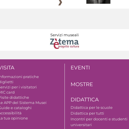
Servizi museali
VISITA
EVENTI
Informazioni pratiche
iglietti
MOSTRE
ervizi per i visitatori
MIC card
isite didattiche
DIDATTICA
Le APP del Sistema Musei
Didattica per le scuole
Guide e cataloghi
ccessibilità
Didattica per tutti
La tua opinione
Incontri per docenti e studenti
universitari