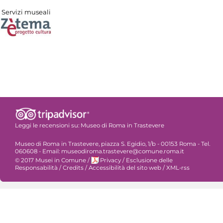
Servizi museali
Leggi le recensioni su:
Museo di Roma in Trastevere
Museo di Roma in Trastevere, piazza S. Egidio, 1/b - 00153 Roma - Tel.
060608 - Email: museodiroma.trastevere@comune.roma.it
© 2017 Musei in Comune
/
Privacy
/
Esclusione delle
Responsabilità
/
Credits
/
Accessibilità del sito web
/
XML-rss