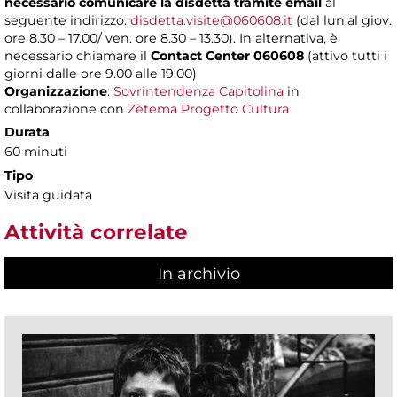
necessario comunicare la disdetta tramite email
al
seguente indirizzo:
disdetta.visite@060608.it
(dal lun.al giov.
ore 8.30 – 17.00/ ven. ore 8.30 – 13.30). In alternativa, è
necessario chiamare il
Contact Center 060608
(attivo tutti i
giorni dalle ore 9.00 alle 19.00)
Organizzazione
:
Sovrintendenza Capitolina
in
collaborazione con
Zètema Progetto Cultura
Durata
60 minuti
Tipo
Visita guidata
Attività correlate
In archivio