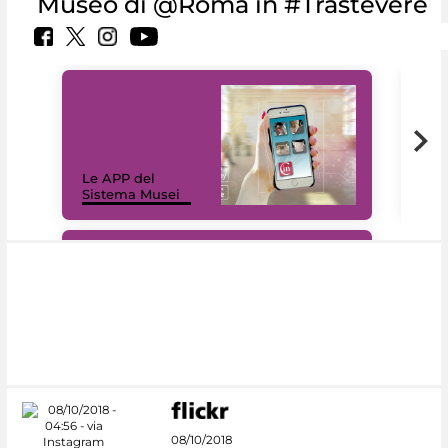
Museo di @Roma in #Trastevere
Il 
Le APP del
Mus
Sistema Musei
net
#DiscoverMiC
08/10/2018