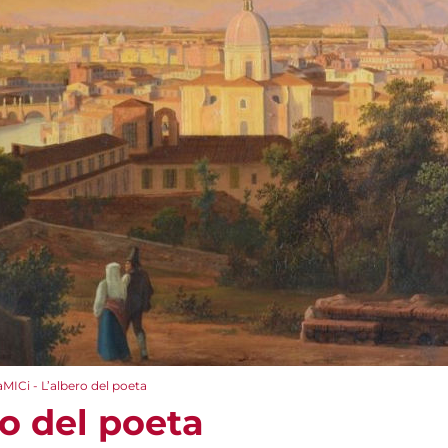
aMICi - L’albero del poeta
ro del poeta