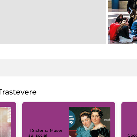
rastevere
Il Sistema Musei
sui social
Goog