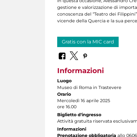
In questa occasione, Alessandro Crem
gestione e valorizzazione di importa
conoscenza del “Teatro dei Filippini
vicende della Quercia e la sua perce
Gratis con la MIC card
Informazioni
Luogo
Museo di Roma in Trastevere
Orario
Mercoledì 16 aprile 2025
ore 16.00
Biglietto d'ingresso
Attività gratuita riservata esclusiv
Informazioni
Prenotazione obbligatoria
allo 0606