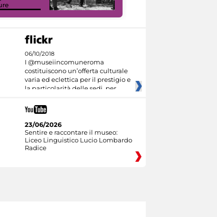
ure
I like MiC
06/10/2018
I @museiincomuneroma
costituiscono un’offerta culturale
varia ed eclettica per il prestigio e
la particolarità delle sedi, per
23/06/2026
Sentire e raccontare il museo:
Liceo Linguistico Lucio Lombardo
Radice