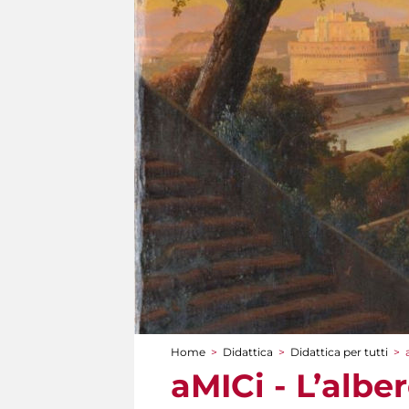
Home
>
Didattica
>
Didattica per tutti
>
Tu sei qui
aMICi - L’albe