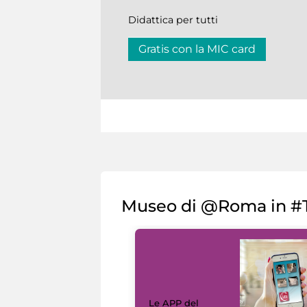
Didattica per tutti
Gratis con la MIC card
Museo di @Roma in #T
Le APP del