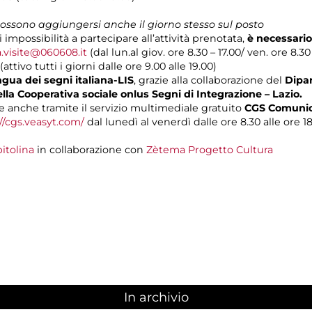
 possono aggiungersi anche il giorno stesso sul posto
i impossibilità a partecipare all’attività prenotata,
è necessario
a.visite@060608.it
(dal lun.al giov. ore 8.30 – 17.00/ ven. ore 8.30
(attivo tutti i giorni dalle ore 9.00 alle 19.00)
gua dei segni italiana-LIS
, grazie alla collaborazione del
Dipar
ella Cooperativa sociale onlus Segni di Integrazione – Lazio.
 anche tramite il servizio multimediale gratuito
CGS Comunica
//cgs.veasyt.com/
dal lunedì al venerdì dalle ore 8.30 alle ore 18
itolina
in collaborazione con
Zètema Progetto Cultura
In archivio