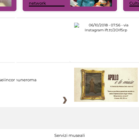
network
Cult
eiincomuneroma
Servizi museali