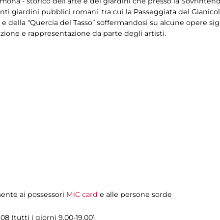
ona - storico dell’arte e dei giardini che presso la Sovrinten
nti giardini pubblici romani, tra cui la Passeggiata del Gianico
” e della “Quercia del Tasso” soffermandosi su alcune opere si
zione e rappresentazione da parte degli artisti.
amente ai possessori
MiC card
e alle persone sorde
08 (tutti i giorni 9.00-19.00)