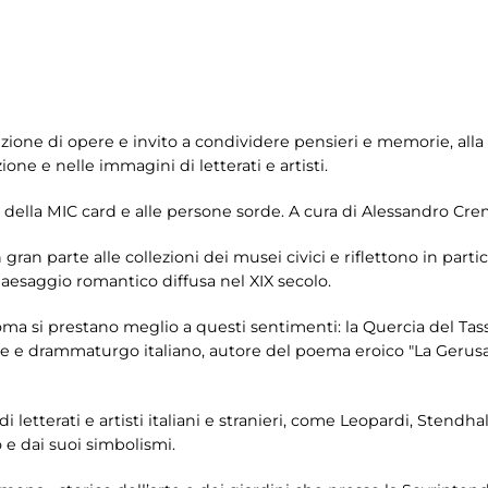
ezione di opere e invito a condividere pensieri e memorie, alla
ione e nelle immagini di letterati e artisti.
i della MIC card e alle persone sorde. A cura di Alessandro Cr
an parte alle collezioni dei musei civici e riflettono in parti
 paesaggio romantico diffusa nel XIX secolo.
ma si prestano meglio a questi sentimenti: la Quercia del Ta
tore e drammaturgo italiano, autore del poema eroico "La Gerus
letterati e artisti italiani e stranieri, come Leopardi, Stendhal, 
o e dai suoi simbolismi.