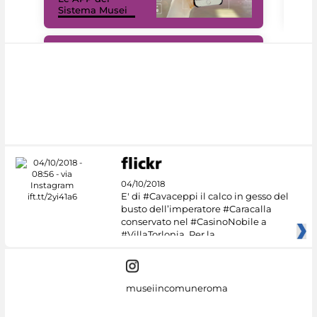
Sistema Musei
net
#DiscoverMiC
04/10/2018
E' di #Cavaceppi il calco in gesso del
busto dell’imperatore #Caracalla
conservato nel #CasinoNobile a
#VillaTorlonia. Per la
museiincomuneroma