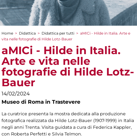
Home
>
Didattica
>
Didattica per tutti
>
aMICi - Hilde in Italia. Arte e
Tu sei qui
vita nelle fotografie di Hilde Lotz-Bauer
aMICi - Hilde in Italia.
Arte e vita nelle
fotografie di Hilde Lotz-
Bauer
14/02/2024
Museo di Roma in Trastevere
La curatrice presenta la mostra dedicata alla produzione
fotografica realizzata da Hilde Lotz-Bauer (1907-1999) in Italia
negli anni Trenta. Visita guidata a cura di Federica Kappler,
con Roberta Perfetti e Silvia Telmon.