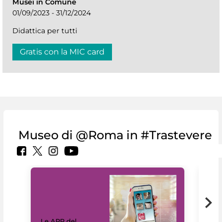
Musei in Comune
01/09/2023 - 31/12/2024
Didattica per tutti
Gratis con la MIC card
Museo di @Roma in #Trastevere
Il 
Le APP del
Mus