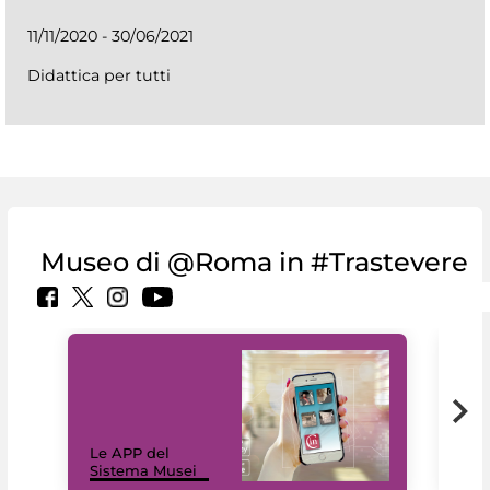
11/11/2020 - 30/06/2021
Didattica per tutti
Museo di @Roma in #Trastevere
Il 
Le APP del
Mus
Sistema Musei
net