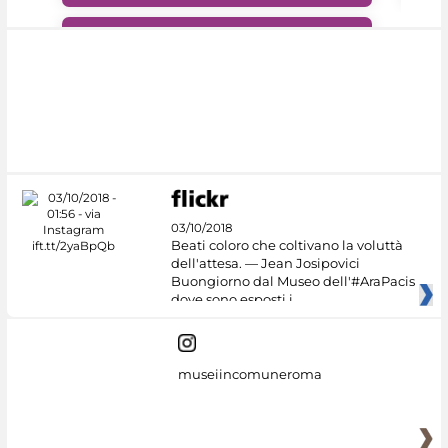
#DiscoverMiC
03/10/2018
Beati coloro che coltivano la voluttà
dell'attesa. — Jean Josipovici
Buongiorno dal Museo dell'#AraPacis
dove sono esposti i
museiincomuneroma