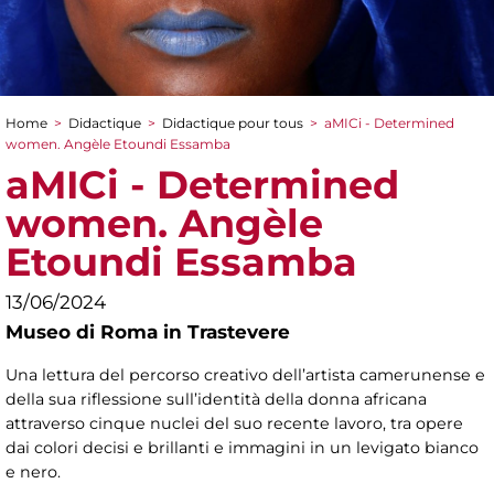
Home
>
Didactique
>
Didactique pour tous
>
aMICi - Determined
You are here
women. Angèle Etoundi Essamba
aMICi - Determined
women. Angèle
Etoundi Essamba
13/06/2024
Museo di Roma in Trastevere
Una lettura del percorso creativo dell’artista camerunense e
della sua riflessione sull’identità della donna africana
attraverso cinque nuclei del suo recente lavoro, tra opere
dai colori decisi e brillanti e immagini in un levigato bianco
e nero.