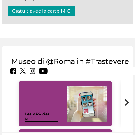
Gratuit avec la carte MIC
Museo di @Roma in #Trastevere
Les APP des
Les
MiC
rés