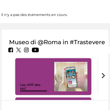
Il n'y a pas des événements en cours.
Museo di @Roma in #Trastevere
Les APP des
Les
MiC
rés