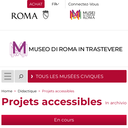
ACHAT
Connectez-Vous
MUSEO DI ROMA IN TRASTEVERE
TOUS LES MUSÉES CIVIQUES
Home
>
Didactique
>
Projets accessibles
You are here
Projets accessibles
In archivio
En cours
(active tab)