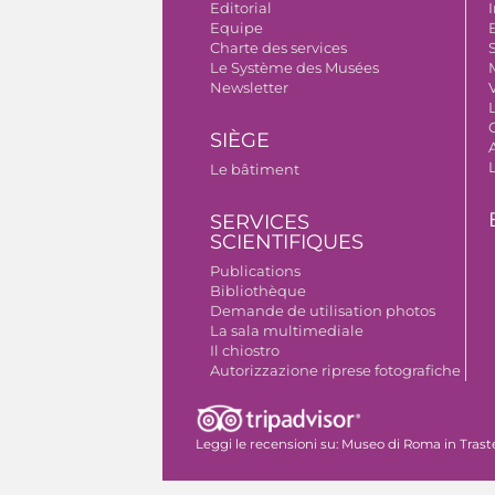
Editorial
I
Equipe
B
Charte des services
S
Le Système des Musées
Newsletter
V
SIÈGE
A
Le bâtiment
SERVICES
SCIENTIFIQUES
Publications
Bibliothèque
Demande de utilisation photos
La sala multimediale
Il chiostro
Autorizzazione riprese fotografiche
Leggi le recensioni su:
Museo di Roma in Trast