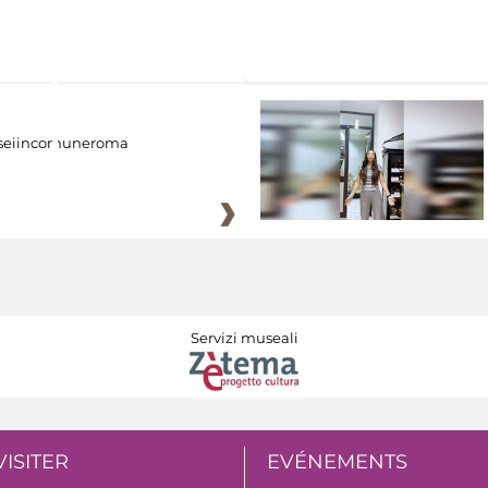
eiincomuneroma
Servizi museali
VISITER
EVÉNEMENTS