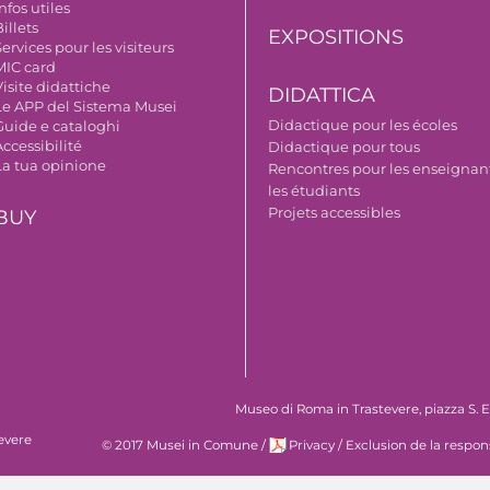
nfos utiles
illets
EXPOSITIONS
ervices pour les visiteurs
MIC card
isite didattiche
DIDATTICA
Le APP del Sistema Musei
Didactique pour les écoles
Guide e cataloghi
ccessibilité
Didactique pour tous
La tua opinione
Rencontres pour les enseignant
les étudiants
Projets accessibles
BUY
Museo di Roma in Trastevere, piazza S. Eg
evere
© 2017 Musei in Comune
/
Privacy
/
Exclusion de la respon