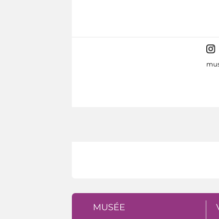
mus
MUSÉE