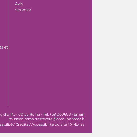
Avis
Sponsor
s et
idio, 1/b - 00153 Roma - Tel. +39 060608 - Email:
museodiroma.trastevere@comune.roma.it
sabilité
/
Credits
/
Accessibilité du site
/
XML-rss