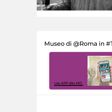
Museo di @Roma in #T
Les APP des MiC