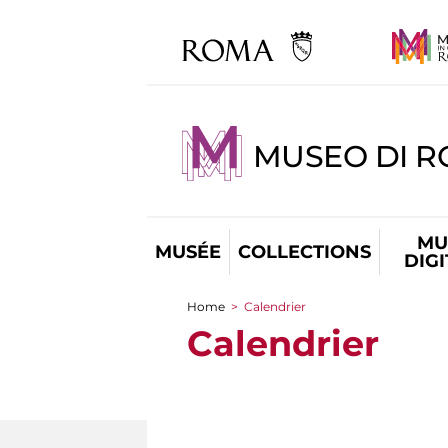
MUSEO DI R
MU
MUSÉE
COLLECTIONS
DIG
Home
>
Calendrier
You are here
Calendrier