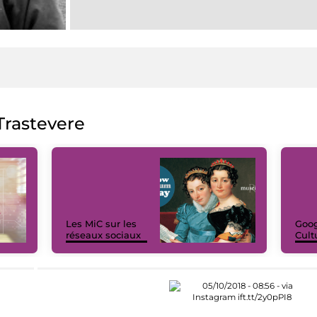
rastevere
Les MiC sur les
Goog
réseaux sociaux
Cult