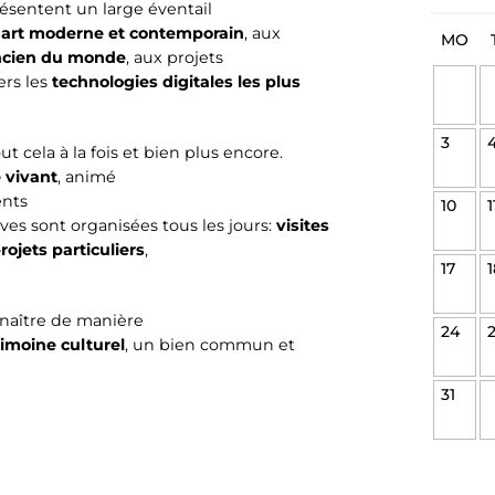
ésentent un large éventail
'
art moderne et contemporain
, aux
MO
ncien du monde
, aux projets
ers les
technologies digitales les plus
3
t cela à la fois et bien plus encore.
 vivant
, animé
ents
10
1
ves sont organisées tous les jours:
visites
rojets particuliers
,
17
1
nnaître de manière
24
rimoine culturel
, un bien commun et
31