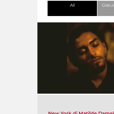
All
Gratui
New York di Matilde Dame