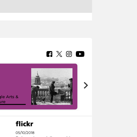
le Arts &
ure
I like MiC
05/10/2018