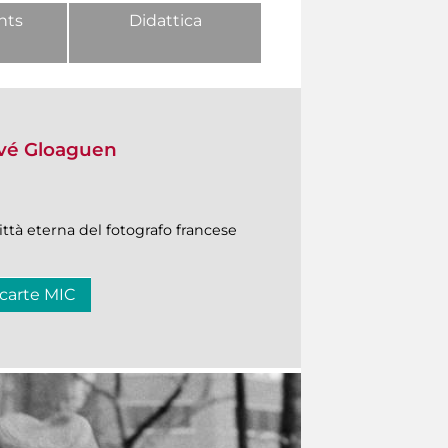
nts
Didattica
rvé Gloaguen
ttà eterna del fotografo francese
 carte MIC