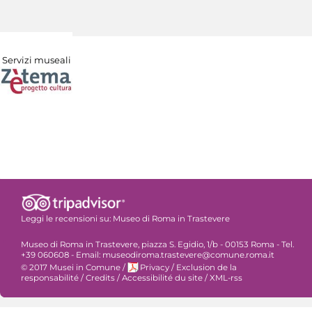
Servizi museali
Leggi le recensioni su:
Museo di Roma in Trastevere
Museo di Roma in Trastevere, piazza S. Egidio, 1/b - 00153 Roma - Tel.
+39 060608 - Email: museodiroma.trastevere@comune.roma.it
© 2017 Musei in Comune
/
Privacy
/
Exclusion de la
responsabilité
/
Credits
/
Accessibilité du site
/
XML-rss