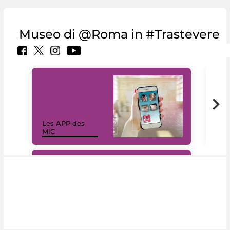
Museo di @Roma in #Trastevere
Les APP des
Les
MiC
rés
#DiscoverMiC