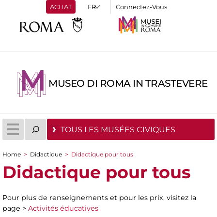
ACHAT
Connectez-Vous
MUSEO DI ROMA IN TRASTEVERE
TOUS LES MUSÉES CIVIQUES
Home
>
Didactique
>
Didactique pour tous
You are here
Didactique pour tous
Pour plus de renseignements et pour les prix, visitez la
page >
Activités éducatives