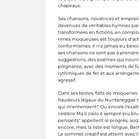
chapeaux.
Ses chansons, novatrices et emprei
devenues de véritables hymnes parmi
transformées en fictions, en compilat
rimes moqueuses est toujours d'actua
conformismes. Il n'a jamais eu besoi
ses chansons ne sont pas à prendre
suggestions, des poèmes qui nourris
poignante, avec des moments de fu
rythmiques de fer et aux arrangeme
agressif.
Dans ses textes, faits de moqueries et
fraudeurs légaux du Nuntereggae mor
qui m'entendent". Ou encore l'exalta
célèbre Ma il cielo è sempre più blu
pensants" appellent le progrès, auqu
encore, mais la liste est longue, Ber
Le sommet créatif est atteint avec l'