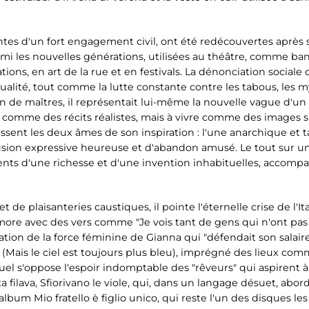
ntes d'un fort engagement civil, ont été redécouvertes après
 les nouvelles générations, utilisées au théâtre, comme band
ions, en art de la rue et en festivals. La dénonciation sociale 
lité, tout comme la lutte constante contre les tabous, les myst
n de maîtres, il représentait lui-même la nouvelle vague d'un 
 comme des récits réalistes, mais à vivre comme des images s
sent les deux âmes de son inspiration : l'une anarchique et t
sion expressive heureuse et d'abandon amusé. Le tout sur 
nts d'une richesse et d'une invention inhabituelles, accomp
 de plaisanteries caustiques, il pointe l'éternelle crise de l'It
e avec des vers comme "Je vois tant de gens qui n'ont pas l'
tion de la force féminine de Gianna qui "défendait son salaire c
 (Mais le ciel est toujours plus bleu), imprégné des lieux com
el s'oppose l'espoir indomptable des "rêveurs" qui aspirent à "
ta filava, Sfiorivano le viole, qui, dans un langage désuet, abo
album Mio fratello è figlio unico, qui reste l'un des disques les