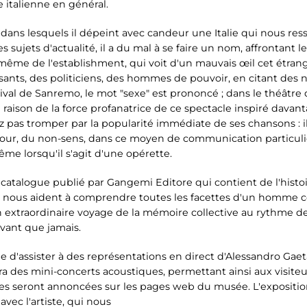
 italienne en général.
ms dans lesquels il dépeint avec candeur une Italie qui nous r
s sujets d'actualité, il a du mal à se faire un nom, affrontant l
 même de l'establishment, qui voit d'un mauvais œil cet étra
nts, des politiciens, des hommes de pouvoir, en citant des no
tival de Sanremo, le mot "sexe" est prononcé ; dans le théâtre
n raison de la force profanatrice de ce spectacle inspiré dav
z pas tromper par la popularité immédiate de ses chansons : 
bour, du non-sens, dans ce moyen de communication particulie
me lorsqu'il s'agit d'une opérette.
atalogue publié par Gangemi Editore qui contient de l'histoi
i nous aident à comprendre toutes les facettes d'un homme 
d'un extraordinaire voyage de la mémoire collective au rythme 
vivant que jamais.
e d'assister à des représentations en direct d'Alessandro Gaet
ra des mini-concerts acoustiques, permettant ainsi aux visite
tes seront annoncées sur les pages web du musée. L'exposition
vec l'artiste, qui nous