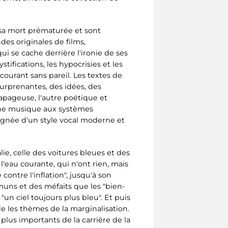
 sa mort prématurée et sont
es originales de films,
qui se cache derrière l'ironie de ses
ifications, les hypocrisies et les
courant sans pareil. Les textes de
urprenantes, des idées, des
apageuse, l'autre poétique et
une musique aux systèmes
agnée d'un style vocal moderne et
alie, celle des voitures bleues et des
eau courante, qui n'ont rien, mais
ontre l'inflation", jusqu'à son
muns et des méfaits que les "bien-
un ciel toujours plus bleu". Et puis
rde les thèmes de la marginalisation.
 plus importants de la carrière de la