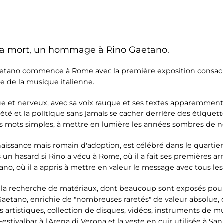
 sa mort, un hommage à Rino Gaetano.
Gaetano commence à Rome avec la première exposition consac
 de la musique italienne.
 et nerveux, avec sa voix rauque et ses textes apparemment
ciété et la politique sans jamais se cacher derrière des étiquet
s mots simples, à mettre en lumière les années sombres de no
naissance mais romain d'adoption, est célébré dans le quartier
 un hasard si Rino a vécu à Rome, où il a fait ses premières ar
liano, où il a appris à mettre en valeur le message avec tous les
e la recherche de matériaux, dont beaucoup sont exposés pou
Gaetano, enrichie de "nombreuses raretés" de valeur absolue, 
 artistiques, collection de disques, vidéos, instruments de 
stivalbar à l'Arena di Verona et la veste en cuir utilisée à San