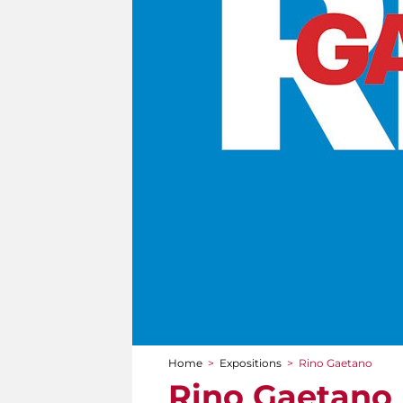
Home
>
Expositions
>
Rino Gaetano
You are here
Rino Gaetano