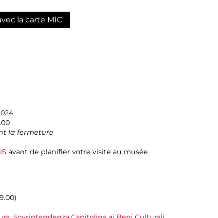
avec la carte MIC
2024
.00
t la fermeture
IS
avant de planifier votre visite au musée
9.00)
ura
,
Sovrintendenza Capitolina ai Beni Culturali