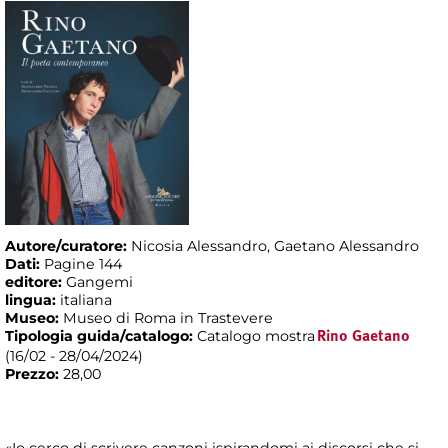
Autore/curatore:
Nicosia Alessandro, Gaetano Alessandro
Dati:
Pagine 144
editore:
Gangemi
lingua:
italiana
Museo:
Museo di Roma in Trastevere
Tipologia guida/catalogo:
Catalogo mostra
Rino Gaetano
(16/02 - 28/04/2024)
Prezzo:
28,00
«Io cerco di scrivere canzoni ispirandomi ai discorsi che si