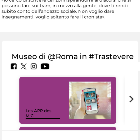
possono fare sui tram, in mezzo alla gente, dove ti rendi
subito conto dell’andazzo sociale. Non voglio dare
insegnamenti, voglio soltanto fare il cronista».
Museo di @Roma in #Trastevere
Les APP des
Les
MiC
rés