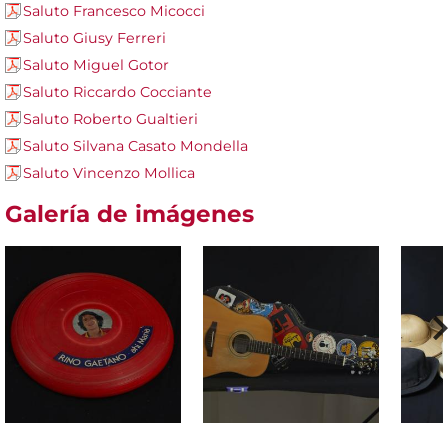
Saluto Francesco Micocci
Saluto Giusy Ferreri
Saluto Miguel Gotor
Saluto Riccardo Cocciante
Saluto Roberto Gualtieri
Saluto Silvana Casato Mondella
Saluto Vincenzo Mollica
Galería de imágenes