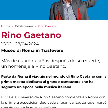
Home
>
Exhibiciones
>
Rino Gaetano
You are here
Rino Gaetano
16/02 - 28/04/2024
Museo di Roma in Trastevere
Más de cuarenta años después de su muerte,
un homenaje a Rino Gaetano.
Parte da Roma il viaggio nel mondo di Rino Gaetano con la
prima mostra dedicata al grande cantautore
che ha
segnato un’epoca nella musica italiana
.
El viaje al universo de Rino Gaetano comienza en Roma con
la primera exposición dedicada al gran cantautor que marcó
una época en la música italiana.