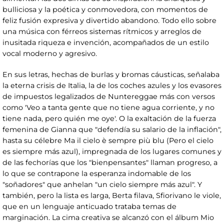
bulliciosa y la poética y conmovedora, con momentos de
feliz fusión expresiva y divertido abandono. Todo ello sobre
una música con férreos sistemas rítmicos y arreglos de
inusitada riqueza e invención, acompañados de un estilo
vocal moderno y agresivo.
En sus letras, hechas de burlas y bromas cáusticas, señalaba
la eterna crisis de Italia, la de los coches azules y los evasores
de impuestos legalizados de Nuntereggae más con versos
como 'Veo a tanta gente que no tiene agua corriente, y no
tiene nada, pero quién me oye'. O la exaltación de la fuerza
femenina de Gianna que "defendía su salario de la inflación",
hasta su célebre Ma il cielo è sempre più blu (Pero el cielo
es siempre más azul), impregnada de los lugares comunes y
de las fechorías que los "bienpensantes" llaman progreso, a
lo que se contrapone la esperanza indomable de los
"soñadores" que anhelan "un cielo siempre más azul". Y
también, pero la lista es larga, Berta filava, Sfiorivano le viole,
que en un lenguaje anticuado trataba temas de
marginación. La cima creativa se alcanzó con el álbum Mio