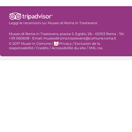
Leggi le recensioni su:
Museo di Roma in Trastevere
Museo di Roma in Trastevere, piazza S. Egidio, 1/b - 00153 Roma - Tel.
+39 060608 - Email: museodiroma.trastevere@comune.roma.it
© 2017 Musei in Comune
/
Privacy
/
Exclusion de la
responsabilité
/
Credits
/
Accessibilité du site
/
XML-rss