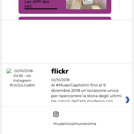
Les APP des
Les
MiC
rés
#DiscoverMiC
02/10/2018
Ai #MuseiCapitolini fino al 9
dicembre 2018 un’occasione unica
per ripercorrere la storia degli ultimi
tre concili dell’età moderna con
museiincomuneroma