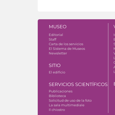
MUSEO
Editorial
I
Staff
Carta de los servicios
S
El Sistema de Museos
Newsletter
V
SITIO
El edificio
SERVICIOS SCIENTÍFICOS
Publicaciones
Biblioteca
Solicitud de uso de la foto
La sala multimediale
Il chiostro
Autorizzazione riprese fotografiche