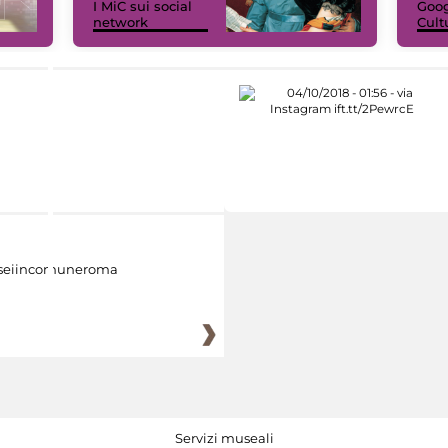
I MiC sui social
Goog
network
Cult
eiincomuneroma
Servizi museali