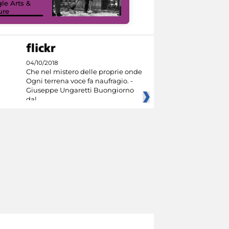
le Arts &
ure
I like MiC
04/10/2018
Che nel mistero delle proprie onde
Ogni terrena voce fa naufragio. -
Giuseppe Ungaretti Buongiorno
dal