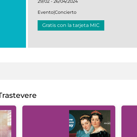
29/02 - 26/04/2024
Evento|Concierto
Gratis con la tarjeta MIC
rastevere