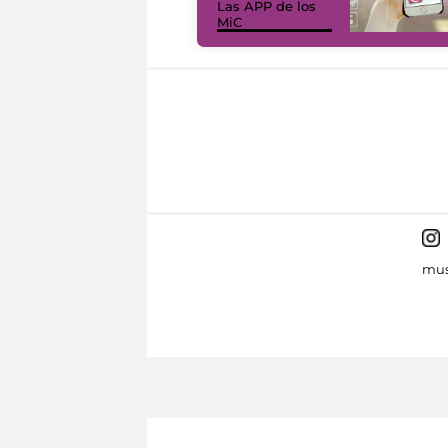
Las APP de los
MiC
mus