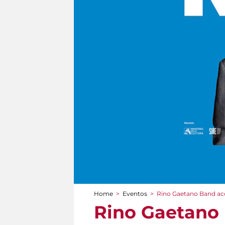
Home
>
Eventos
>
Rino Gaetano Band aco
You are here
Rino Gaetano 