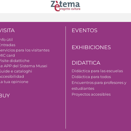
VISITA
EVENTOS
nfo útil
Entradas
EXHIBICIONES
ervicios para los visitantes
MIC card
isite didattiche
DIDATTICA
Le APP del Sistema Musei
Didáctica para las escuelas
Guide e cataloghi
Accesibilidad
Didáctica para todos
La tua opinione
Encuentros para profesores y
estudiantes
Proyectos accesibles
BUY