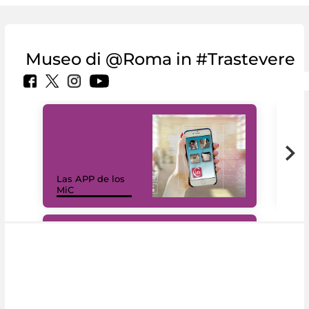
Museo di @Roma in #Trastevere
Las APP de los
I Mi
MiC
net
#DiscoverMiC