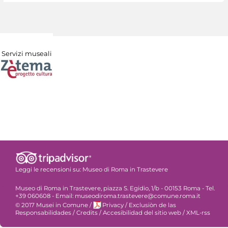
Servizi museali
Leggi le recensioni su:
Museo di Roma in Trastevere
Museo di Roma in Trastevere, piazza S. Egidio, 1/b - 00153 Roma - Tel.
+39 060608 - Email: museodiroma.trastevere@comune.roma.it
© 2017 Musei in Comune
/
Privacy
/
Exclusiòn de las
Responsabilidades
/
Credits
/
Accesibilidad del sitio web
/
XML-rss