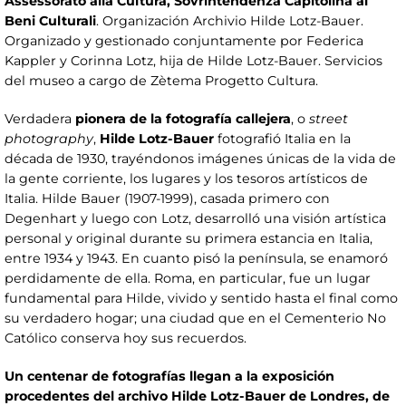
Assessorato alla Cultura, Sovrintendenza Capitolina ai
Beni Culturali
. Organización Archivio Hilde Lotz-Bauer.
Organizado y gestionado conjuntamente por Federica
Kappler y Corinna Lotz, hija de Hilde Lotz-Bauer. Servicios
del museo a cargo de Zètema Progetto Cultura.
Verdadera
pionera de la fotografía callejera
, o
street
photography
,
Hilde Lotz-Bauer
fotografió Italia en la
década de 1930, trayéndonos imágenes únicas de la vida de
la gente corriente, los lugares y los tesoros artísticos de
Italia. Hilde Bauer (1907-1999), casada primero con
Degenhart y luego con Lotz, desarrolló una visión artística
personal y original durante su primera estancia en Italia,
entre 1934 y 1943. En cuanto pisó la península, se enamoró
perdidamente de ella. Roma, en particular, fue un lugar
fundamental para Hilde, vivido y sentido hasta el final como
su verdadero hogar; una ciudad que en el Cementerio No
Católico conserva hoy sus recuerdos.
Un centenar de fotografías llegan a la exposición
procedentes del archivo Hilde Lotz-Bauer de Londres, de