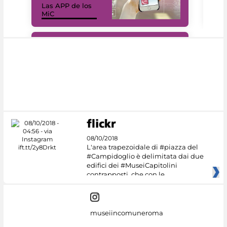
Las APP de los
I Mi
MiC
net
#DiscoverMiC
08/10/2018
L'area trapezoidale di #piazza del
#Campidoglio è delimitata dai due
edifici dei #MuseiCapitolini
contrapposti, che con le
museiincomuneroma